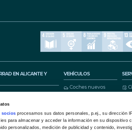
RAD EN ALICANTE Y
VEHÍCULOS
SER
Coches nuevos
C
a
Coches de ocasión
F
seg
datos
Coches Km 0
 socios
procesamos sus datos personales, p.ej., su dirección I
rlos - Redován
P
Motos
es para almacenar y acceder la información en su dispositivo co
an de Alicante
F
nido personalizados, medición de publicidad y contenido, investi
BMW nuevo