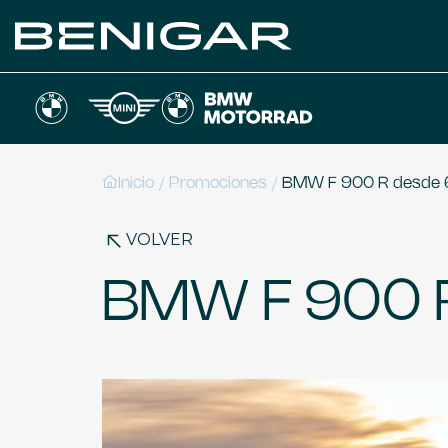
/
/
Inicio
Promociones
BMW F 900 R desde 
VOLVER
BMW F 900 