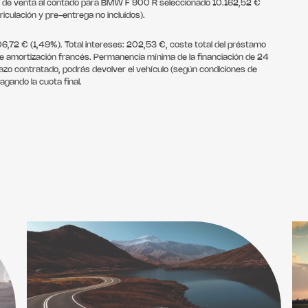
o de venta al contado para BMW F 900 R seleccionado 10.162,52 €
iculación y pre-entrega no incluidos).
106,72 € (1,49%). Total intereses: 202,53 €, coste total del préstamo
de amortización francés. Permanencia mínima de la financiación de 24
lazo contratado, podrás devolver el vehículo (según condiciones de
gando la cuota final.