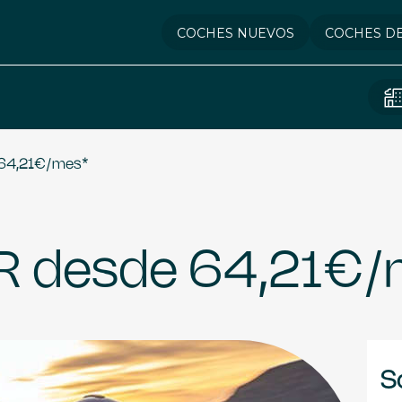
COCHES NUEVOS
COCHES D
64,21€/mes*
R desde 64,21€/
S