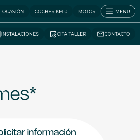
E OCASIÓN
COCHES KM 0
MOTOS
MENU
INSTALACIONES
CITA TALLER
CONTACTO
mes*
olicitar información