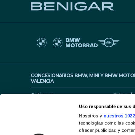
CONCESIONARIOS BMW, MINI Y BMW MOTOR
VALENCIA
Alicante
Gandi
Alzira
Petrer
Uso responsable de sus 
Nosotros y
nuestros 1022
Cocentaina
San Ca
tecnologías como las cooki
Elche
San Ju
ofrecer publicidad y conte