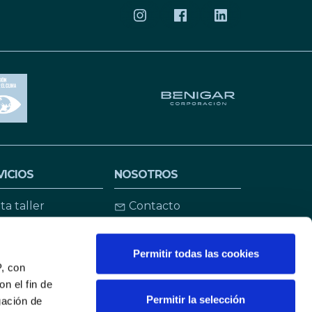
SÍGUENOS EN INSTAGRAM
SÍGUENOS EN FACEBO
SÍGUENOS EN LI
VICIOS
NOSOTROS
ita taller
Contacto
inanciación y
Quiénes somos
uros
Permitir todas las cookies
Instalaciones
P, con
romociones
Actualidad
n el fin de
lotas
Permitir la selección
gación de
Únete a nosotros