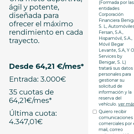
(Formada por las
ágil y potente,
entidades
diseñada para
Corporación
Financiera Benig
ofrecer el máximo
S. L, Automóvile
rendimiento en cada
Fersan, S.A.,
Hispamóvil, S.A.,
trayecto.
Móvil Begar
Levante, S.A, Y 
Services by
Benigar, S. L)
Desde 64,21 €/mes*
tratará sus datos
personales para
Entrada: 3.000€
gestionar su
solicitud de
35 cuotas de
información y la
reserva del
64,21€/mes*
vehículo.
ver má
Última cuota:
Quiero recibir
comunicaciones
4.347,01€
comerciales por 
mail, correo