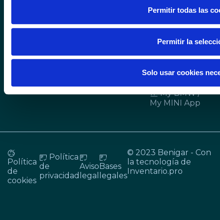
El
Juan de
Motos
Vergel
Venta
Permitir todas las co
Alicante
Externa de
Finestrat
Recambios
Torrevieja
Permitir la selecc
Mantenimiento
Solo usar cookies nec
Lifestyle
My BMW /
My MINI App
© 2023 Benigar - Con
Política
Política
la tecnología de
de
Aviso
Bases
de
Inventario.pro
privacidad
legal
legales
cookies