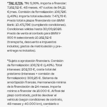
*
TAE: 6,71%
. TIN: 5,99%. Importe a financiar:
7.162,52 €. 48 meses. 47 cuotas de 64,21
€/mes. Comisión de formalización: 106,72€.
(1,49%). Importe total adeudado: 7.471,78 €.
Precio total a plazos financiando con BMW
Bank: 10.471,78€ (cumpliendo condiciones).
Condiciones válidas hasta 30/09/2026.
Precio de venta al contado para BMW F
900 R seleccionado 10.162,52 €
(transporte, descuento e impuestos
incluidos; gastos de matriculación y pre-
entrega no incluidos).
*Sujeto a aprobación financiera. Comisión
de formalización: 106,72 € (1,49%). Total
intereses: 202,53 €, coste total del
préstamo (intereses + comisión de
formalización): 309,25 €. Sistema de
amortización francés. Permanencia mínima
de la financiación de 24 meses. Importe
mínimo a financiar de 16.000 €. Al final del
plazo contratado, podrás devolver el
vehículo (según condiciones de contrato,
48 meses y 40.000 km), cambiarlo o