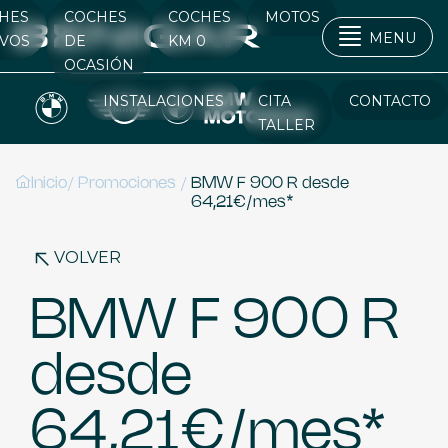
HES
COCHES
COCHES
MOTOS
MENU
VOS
DE
KM 0
OCASIÓN
INSTALACIONES
CITA
CONTACTO
TALLER
/
/
Inicio
Promociones
BMW F 900 R desde
64,21€/mes*
VOLVER
BMW F 900 R
desde
64,21€/mes*