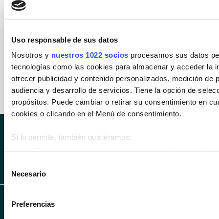
DESCUBRELO
Uso responsable de sus datos
Nosotros y
nuestros 1022 socios
procesamos sus datos pers
tecnologías como las cookies para almacenar y acceder la in
ofrecer publicidad y contenido personalizados, medición de p
audiencia y desarrollo de servicios. Tiene la opción de sele
propósitos. Puede cambiar o retirar su consentimiento en c
cookies o clicando en el Menú de consentimiento.
Si lo permite, también quisiéramos:
SÍGUENOS EN INS
SÍGUENOS 
Recopilar información sobre su ubicación geográfica 
metros
SÍGUENOS EN LIN
Selección
Necesario
Identificar su dispositivo analizándolo activamente p
de
(huellas digitales)
consentimiento
Obtenga más información sobre cómo se procesan sus datos
Preferencias
en la
sección de datos
. Puede cambiar o retirar su consent