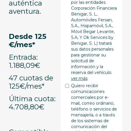
auténtica
por las entidades
Corporación Financiera
aventura.
Benigar, S. L,
Automóviles Fersan,
S.A., Hispamóvil, S.A.,
Móvil Begar Levante,
Desde 125
S.A, Y Ok Services by
€/mes*
Benigar, S. L) tratará
sus datos personales
para gestionar su
Entrada:
solicitud de
1.188,09€
información y la
reserva del vehículo.
47 cuotas de
ver más
125€/mes*
Quiero recibir
comunicaciones
Última cuota:
comerciales por e-
mail, correo ordinario,
4.708,80€
teléfono o servicios de
mensajería, o a través
de los sistemas de
comunicación del