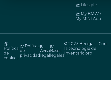
Lifestyle
My BMW /
My MINI App
© 2023 Benigar - Con
Política
Política
la tecnología de
de
Aviso
Bases
de
Inventario.pro
privacidad
legal
legales
cookies