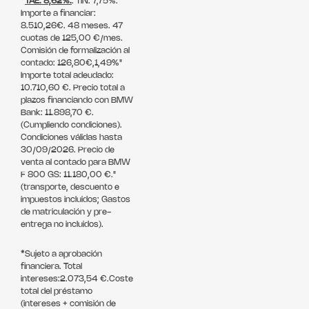
*
TAE: 8,62%.
. TIN: 7,75%.
Importe a financiar:
8.510,26€. 48 meses. 47
cuotas de 125,00 €/mes.
Comisión de formalización al
contado: 126,80€,1,49%"
Importe total adeudado:
10.710,60 €. Precio total a
plazos financiando con BMW
Bank: 11.898,70 €.
(Cumpliendo condiciones).
Condiciones válidas hasta
30/09/2026. Precio de
venta al contado para BMW
F 800 GS: 11.180,00 €."
(transporte, descuento e
impuestos incluidos; Gastos
de matriculación y pre-
entrega no incluidos).
*Sujeto a aprobación
financiera. Total
intereses:2.073,54 €.Coste
total del préstamo
(intereses + comisión de