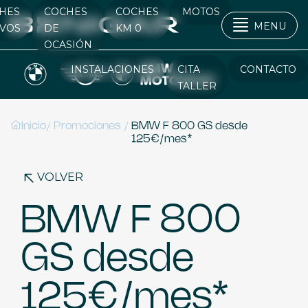
HES
COCHES
COCHES
MOTOS
MENU
VOS
DE
KM 0
OCASIÓN
INSTALACIONES
CITA
CONTACTO
TALLER
/
/
Inicio
Promociones
BMW F 800 GS desde
125€/mes*
VOLVER
BMW F 800
GS desde
125€/mes*