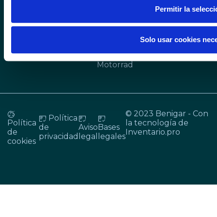
y KM0
My MINI App
Permitir la selecc
MINI de
ocasión y
KM0
Solo usar cookies nec
BMW
Motorrad
© 2023 Benigar - Con
Política
Política
la tecnología de
de
Aviso
Bases
de
Inventario.pro
privacidad
legal
legales
cookies