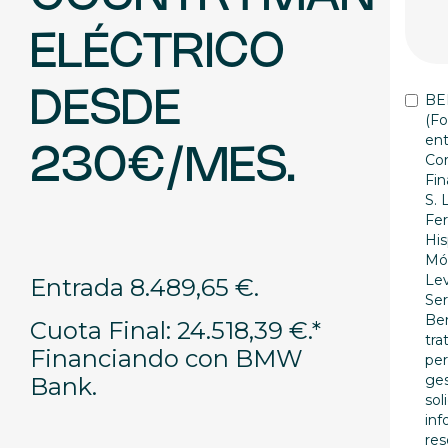
ELÉCTRICO
DESDE
BE
(Fo
ent
230€/MES.
Cor
Fin
S. 
Fer
His
Móv
Lev
Entrada 8.489,65 €.
Ser
Ben
Cuota Final: 24.518,39 €.*
tra
Financiando con BMW
per
ges
Bank.
sol
inf
res