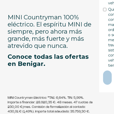
veh
Qui
co
MINI Countryman 100%
com
eléctrico. El espíritu MINI de
mai
ord
siempre, pero ahora más
o s
grande, más fuerte y más
men
atrevido que nunca.
tra
sis
Conoce todas las ofertas
co
veh
en Benigar.
tie
MINI Countryman Eléctrico: *TAE: 6,64%. TIN: 5,99%.
Importe a financiar: 28.920,35 €. 48 meses. 47 cuotas de
230,00 €/mes. Comisión de formalización al contado:
430,91 € (1,49%). Importe total adeudado: 35.759,30 €.