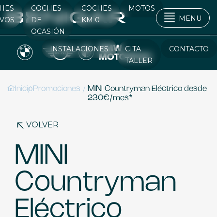
HES
COCHES
COCHES
MOTOS
MENU
VOS
DE
KM 0
OCASIÓN
INSTALACIONES
CITA
CONTACTO
TALLER
/
/
Inicio
Promociones
MINI Countryman Eléctrico desde
230€/mes*
VOLVER
MINI
Countryman
Eléctrico