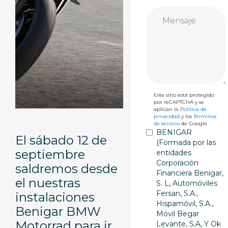
Este sitio está protegido
por reCAPTCHA y se
aplican la
Política de
privacidad
y los
Términos
de servicio
de Google.
BENIGAR
El sábado 12 de
(Formada por las
septiembre
entidades
Corporación
saldremos desde
Financiera Benigar,
el nuestras
S. L, Automóviles
Fersan, S.A.,
instalaciones
Hispamóvil, S.A.,
Benigar BMW
Móvil Begar
Motorrad para ir
Levante, S.A, Y Ok