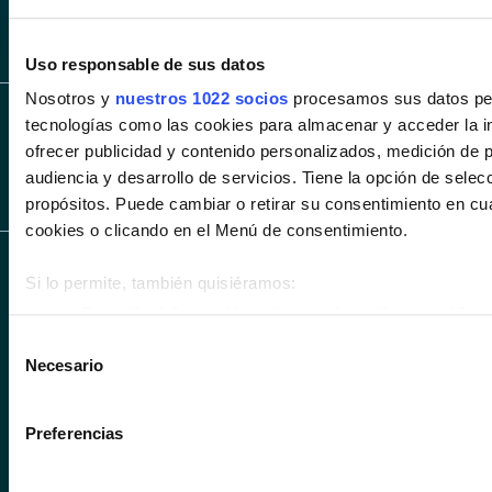
SÍGUENOS EN LIN
Uso responsable de sus datos
Nosotros y
nuestros 1022 socios
procesamos sus datos pers
tecnologías como las cookies para almacenar y acceder la in
ofrecer publicidad y contenido personalizados, medición de p
audiencia y desarrollo de servicios. Tiene la opción de sele
propósitos. Puede cambiar o retirar su consentimiento en c
cookies o clicando en el Menú de consentimiento.
CONCESIONARIOS
VEHÍCULOS
SERVICIOS
Si lo permite, también quisiéramos:
Recopilar información sobre su ubicación geográfica 
Alicante
Gandia
Coches
Cita taller
metros
Selección
nuevos
Necesario
Alzira
Petrer
Financiación
Identificar su dispositivo analizándolo activamente p
de
Coches
y seguros
(huellas digitales)
consentimiento
San
de ocasión
Obtenga más información sobre cómo se procesan sus datos
Cocentaina
Carlos -
Preferencias
Redován
Coches
Promociones
en la
sección de datos
. Puede cambiar o retirar su consent
Elche
Km 0
Declaración de cookies.
San
Flotas