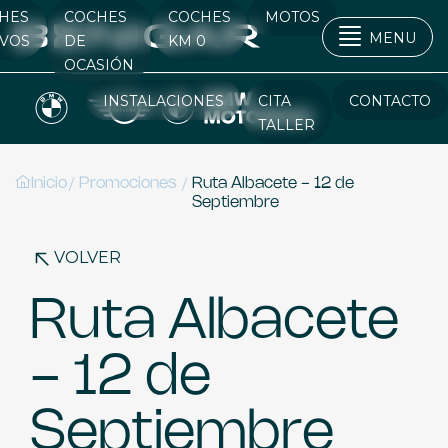
HES
COCHES
COCHES
MOTOS
MENU
VOS
DE
KM 0
OCASIÓN
INSTALACIONES
CITA
CONTACTO
TALLER
/
/
Inicio
Promociones
Ruta Albacete - 12 de
Septiembre
VOLVER
Ruta Albacete
- 12 de
Septiembre