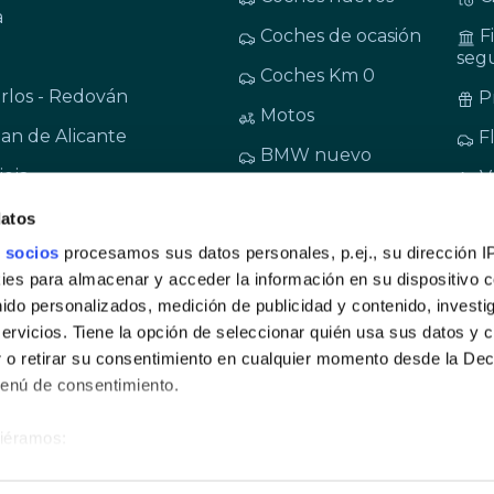
a
Coches de ocasión
F
seg
Coches Km 0
rlos - Redován
P
Motos
an de Alicante
F
BMW nuevo
ieja
V
MINI nuevo
Rec
datos
BMW de ocasión y
M
 socios
procesamos sus datos personales, p.ej., su dirección I
KM0
L
es para almacenar y acceder la información en su dispositivo co
MINI de ocasión y
nido personalizados, medición de publicidad y contenido, investi
KM0
M
servicios. Tiene la opción de seleccionar quién usa sus datos y 
App
BMW Motorrad
 o retirar su consentimiento en cualquier momento desde la Dec
Menú de consentimiento.
siéramos:
ad
Aviso legal
Bases legales
© 2023 Be
ión sobre su ubicación geográfica que puede tener una precisión