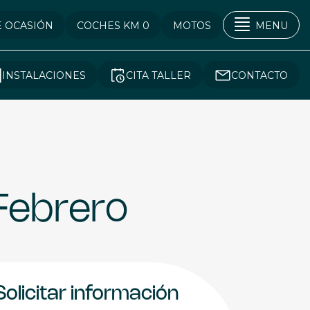
E OCASIÓN
COCHES KM 0
MOTOS
MENU
INSTALACIONES
CITA TALLER
CONTACTO
Febrero
Solicitar información