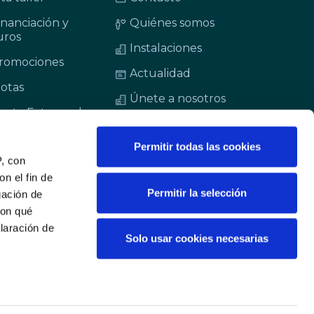
inanciación y
Quiénes somos
uros
Instalaciones
romociones
Actualidad
lotas
Únete a nosotros
enta Externa de
ambios
Permitir todas las cookies
antenimiento
P, con
ifestyle
n el fin de
Permitir la selección
gación de
y BMW / My MINI
con qué
laración de
Solo usar cookies necesarias
nigar - Con la tecnología de
Inventario.pro
 de varios