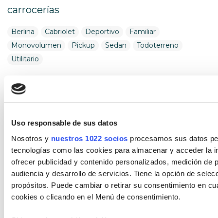
carrocerías
Berlina
Cabriolet
Deportivo
Familiar
Monovolumen
Pickup
Sedan
Todoterreno
Utilitario
Combustible
Encuentra tu vehículo por combustible
Uso responsable de sus datos
Diésel
Eléctrico
Gasolina
Híbrido (Diesel)
Híbrido (Gasolina)
Híbrido enchufable
Nosotros y
nuestros 1022 socios
procesamos sus datos pers
tecnologías como las cookies para almacenar y acceder la in
Cambio
ofrecer publicidad y contenido personalizados, medición de p
audiencia y desarrollo de servicios. Tiene la opción de sele
Encuentra tu vehículo por cambios
propósitos. Puede cambiar o retirar su consentimiento en c
cookies o clicando en el Menú de consentimiento.
Automático
Manual