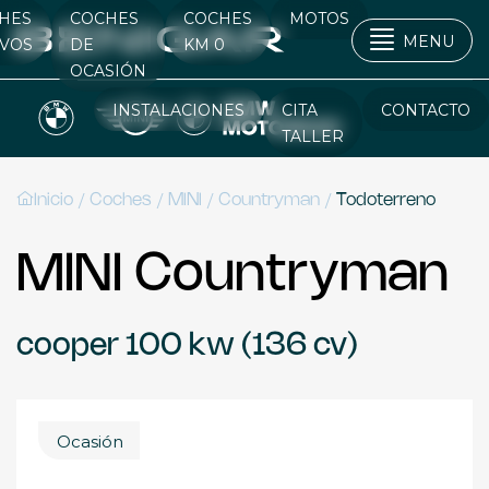
HES
COCHES
COCHES
MOTOS
MENU
VOS
DE
KM 0
OCASIÓN
INSTALACIONES
CITA
CONTACTO
TALLER
/
/
/
/
Inicio
Coches
MINI
Countryman
Todoterreno
MINI Countryman
cooper 100 kw (136 cv)
Ocasión