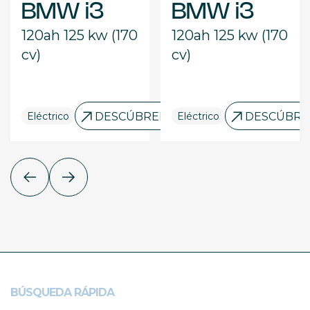
BMW i3
BMW i3
120ah 125 kw (170
120ah 125 kw (170
cv)
cv)
LO
Eléctrico
DESCÚBRELO
Eléctrico
DESCÚBRE
BÚSQUEDA RÁPIDA