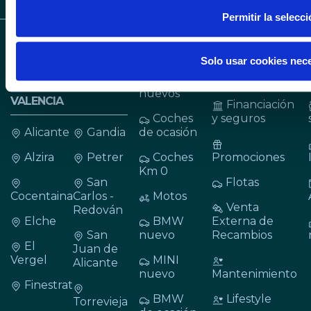
Permitir la selecc
CONCESIONARIOS
VEHÍCULOS
SERVICIOS
Solo usar cookies nec
BMW, MINI Y BMW
MOTORRAD EN
Coches
Cita taller
ALICANTE Y
nuevos
VALENCIA
Financiación
Coches
y seguros
Alicante
Gandia
de ocasión
Alzira
Petrer
Coches
Promociones
Km 0
San
Flotas
Cocentaina
Carlos -
Motos
Venta
Redován
Elche
BMW
Externa de
San
nuevo
Recambios
El
Juan de
Vergel
MINI
Alicante
nuevo
Mantenimiento
Finestrat
BMW
Lifestyle
Torrevieja