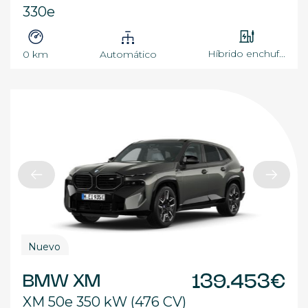
330e
Híbrido enchuf...
0 km
Automático
Nuevo
BMW XM
139.453€
XM 50e 350 kW (476 CV)