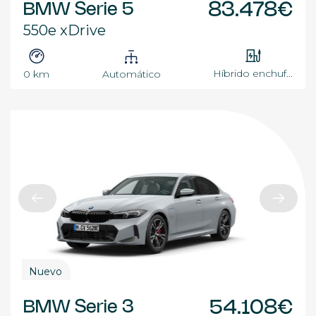
BMW Serie 5
83.478€
550e xDrive
Híbrido enchuf...
0 km
Automático
Nuevo
BMW Serie 3
54.108€