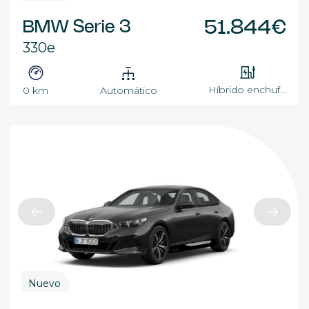
BMW Serie 3
51.844€
330e
Híbrido enchuf...
0 km
Automático
Nuevo