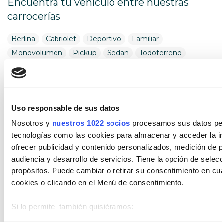
Encuentra tu vehículo entre nuestras
carrocerías
Berlina
Cabriolet
Deportivo
Familiar
Monovolumen
Pickup
Sedan
Todoterreno
Utilitario
Combustibles
Uso responsable de sus datos
Encuentra tu vehículo por combustibles
Nosotros y
nuestros 1022 socios
procesamos sus datos pers
Diésel
Eléctrico
Gasolina
Híbrido (Diesel)
tecnologías como las cookies para almacenar y acceder la in
Híbrido (Gasolina)
Híbrido enchufable
ofrecer publicidad y contenido personalizados, medición de p
audiencia y desarrollo de servicios. Tiene la opción de sele
Cambios
propósitos. Puede cambiar o retirar su consentimiento en c
cookies o clicando en el Menú de consentimiento.
Encuentra tu vehículo por cambios
Si lo permite, también quisiéramos:
Automático
Manual
Recopilar información sobre su ubicación geográfica 