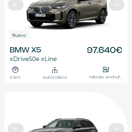
Nuevo
BMW X5
97.640€
xDrive50e xLine
Híbrido enchuf...
0 km
Automático