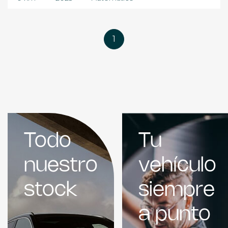
1
Todo
Tu
nuestro
vehículo
stock
siempre
a punto