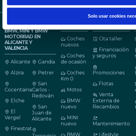
Solo usar cookies nec
CONCESIONARIOS
VEHÍCULOS
SERVICIOS
BMW, MINI Y BMW
MOTORRAD EN
Coches
Cita taller
ALICANTE Y
nuevos
VALENCIA
Financiación
Coches
y seguros
Alicante
Gandia
de ocasión
Alzira
Petrer
Coches
Promociones
Km 0
San
Flotas
Cocentaina
Carlos -
Motos
Venta
Redován
Elche
BMW
Externa de
San
nuevo
Recambios
El
Juan de
Vergel
MINI
Alicante
nuevo
Mantenimiento
Finestrat
BMW
Lifestyle
Torrevieja