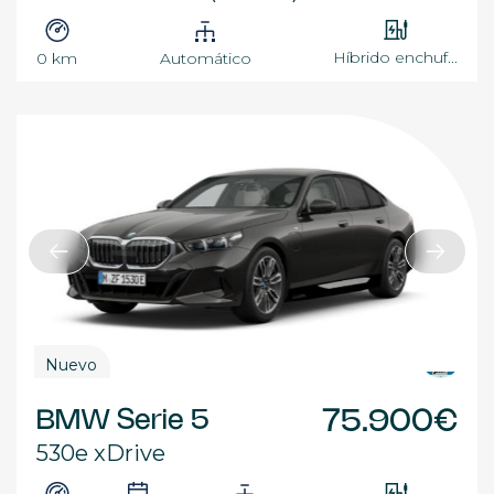
Híbrido enchuf...
0 km
Automático
Nuevo
BMW Serie 5
75.900€
530e xDrive