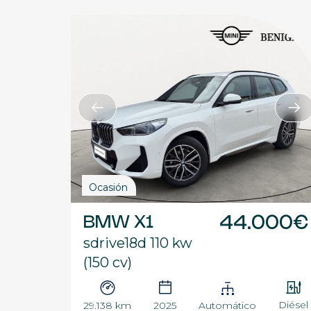
Ocasión
BMW X1
44.000€
sdrive18d 110 kw
(150 cv)
Diésel
29.138 km
2025
Automático