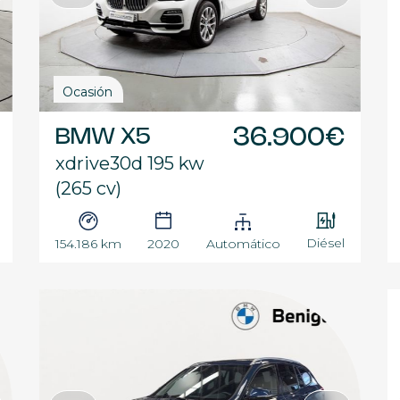
Ocasión
BMW X5
36.900€
xdrive30d 195 kw
(265 cv)
Diésel
154.186 km
2020
Automático