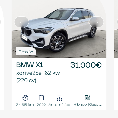
Ocasión
BMW X1
31.900€
xdrive25e 162 kw
(220 cv)
Híbrido (Gasol...
34.615 km
2022
Automático