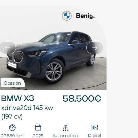
Ocasión
BMW X3
58.500€
xdrive20d 145 kw
(197 cv)
Diésel
27.850 km
2025
Automático