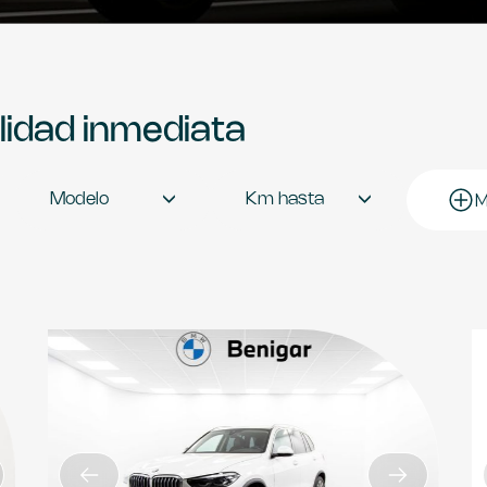
ilidad inmediata
M
Modelo
Km hasta