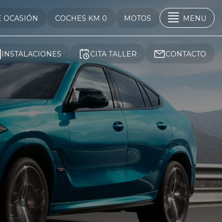
E OCASIÓN
COCHES KM 0
MOTOS
MENU
INSTALACIONES
CITA TALLER
CONTACTO