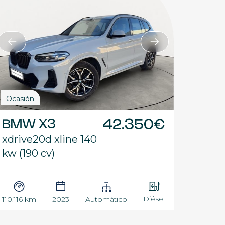
Ocasión
BMW X3
42.350€
xdrive20d xline 140
kw (190 cv)
Diésel
110.116 km
2023
Automático