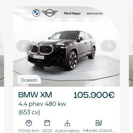
Ocasión
BMW XM
105.900€
4.4 phev 480 kw
(653 cv)
Híbrido (Gasol...
17.900 km
2023
Automático