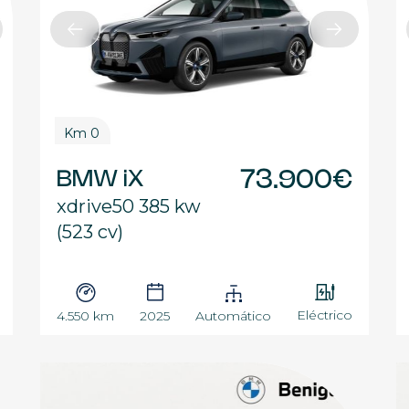
Km 0
BMW iX
73.900€
xdrive50 385 kw
(523 cv)
Eléctrico
4.550 km
2025
Automático