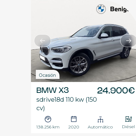
Ocasión
BMW X3
24.900€
sdrive18d 110 kw (150
cv)
Diésel
138.256 km
2020
Automático