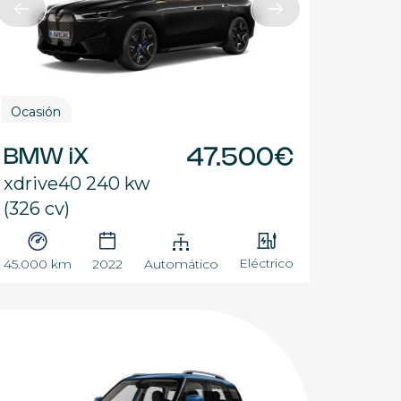
Ocasión
BMW iX
47.500€
xdrive40 240 kw
(326 cv)
Eléctrico
45.000 km
2022
Automático