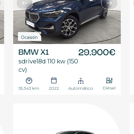
Ocasión
BMW X1
29.900€
sdrive18d 110 kw (150
cv)
Diésel
55.343 km
2022
Automático