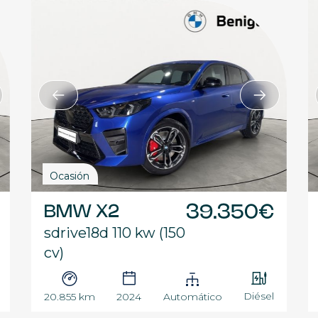
Ocasión
BMW X2
39.350€
sdrive18d 110 kw (150
cv)
Diésel
20.855 km
2024
Automático