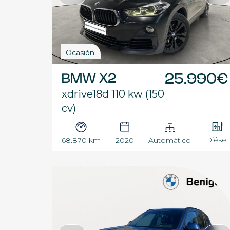
Ocasión
BMW X2
25.990€
xdrive18d 110 kw (150
cv)
Diésel
68.870 km
2020
Automático