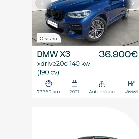
Ocasión
BMW X3
36.900€
xdrive20d 140 kw
(190 cv)
Diésel
77.780 km
2021
Automático