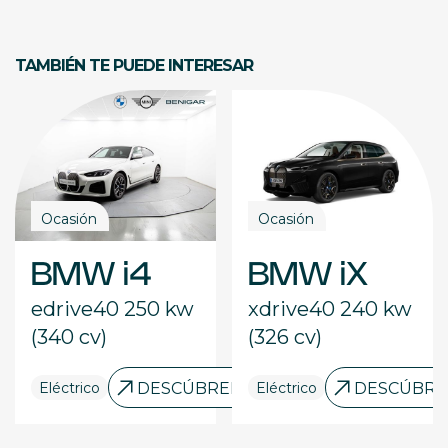
TAMBIÉN TE PUEDE INTERESAR
Ocasión
Ocasión
BMW i4
BMW iX
edrive40 250 kw
xdrive40 240 kw
(340 cv)
(326 cv)
RELO
Eléctrico
DESCÚBRELO
Eléctrico
DESCÚBRE