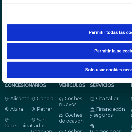
otra información que les haya proporcionado o que hayan rec
sus servicios.
SÍGUENOS EN INS
SÍGUENOS 
SÍGUENOS EN LIN
Permitir todas las co
Permitir la selecc
Solo usar cookies nec
CONCESIONARIOS
VEHÍCULOS
SERVICIOS
Alicante
Gandia
Coches
Cita taller
nuevos
Alzira
Petrer
Financiación
Coches
y seguros
San
de ocasión
Cocentaina
Carlos -
Redován
Coches
Promociones