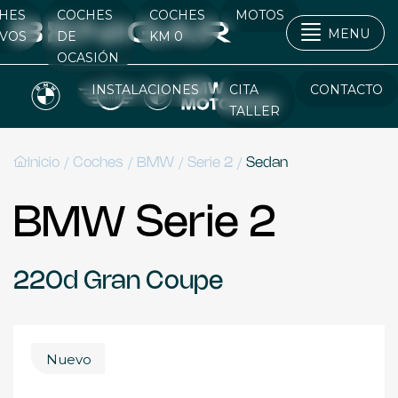
HES
COCHES
COCHES
MOTOS
MENU
VOS
DE
KM 0
OCASIÓN
INSTALACIONES
CITA
CONTACTO
TALLER
/
/
/
/
Inicio
Coches
BMW
Serie 2
Sedan
BMW Serie 2
220d Gran Coupe
Nuevo