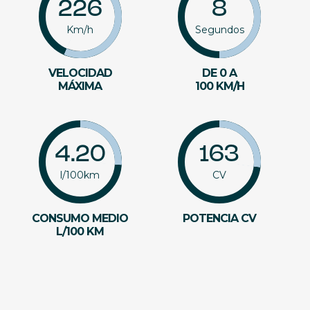
226
8
Km/h
Segundos
VELOCIDAD
DE 0 A
MÁXIMA
100 KM/H
4.20
163
l/100km
CV
CONSUMO MEDIO
POTENCIA CV
L/100 KM