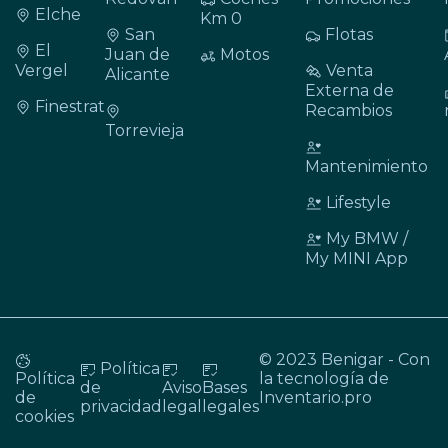
Elche
Km 0
San
Flotas
El
Juan de
Motos
Vergel
Venta
Alicante
Externa de
Finestrat
Recambios
Torrevieja
Mantenimiento
Lifestyle
My BMW /
My MINI App
© 2023 Benigar - Con
Política
Política
la tecnología de
de
Aviso
Bases
de
Inventario.pro
privacidad
legal
legales
cookies