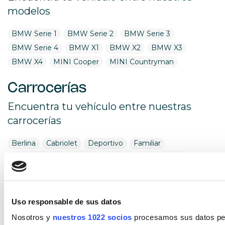
modelos
BMW Serie 1
BMW Serie 2
BMW Serie 3
BMW Serie 4
BMW X1
BMW X2
BMW X3
BMW X4
MINI Cooper
MINI Countryman
Carrocerías
Encuentra tu vehículo entre nuestras
carrocerías
Berlina
Cabriolet
Deportivo
Familiar
Monovolumen
Pickup
Sedan
Todoterreno
Utilitario
Combustible
Uso responsable de sus datos
Encuentra tu vehículo por combustible
Nosotros y
nuestros 1022 socios
procesamos sus datos pers