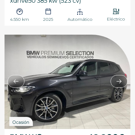
xdrive50 385 kw (523 cv)
Eléctrico
4.550 km
2025
Automático
Ocasión