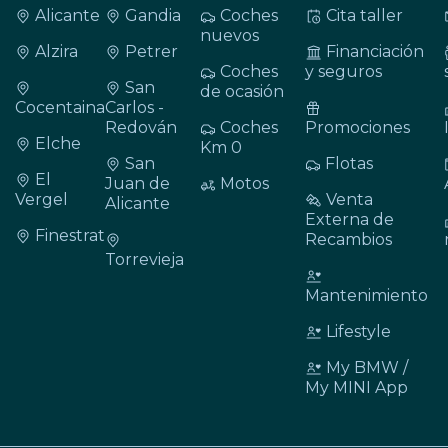
Alicante
Gandia
Coches
Cita taller
nuevos
Alzira
Petrer
Financiación
Coches
y seguros
San
de ocasión
Cocentaina
Carlos -
Redován
Coches
Promociones
Elche
Km 0
San
Flotas
El
Juan de
Motos
Vergel
Venta
Alicante
Externa de
Finestrat
Recambios
Torrevieja
Mantenimiento
Lifestyle
My BMW /
My MINI App