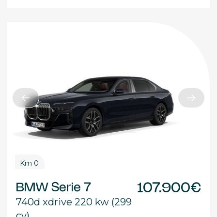
Km 0
BMW Serie 7
107.900€
740d xdrive 220 kw (299
cv)