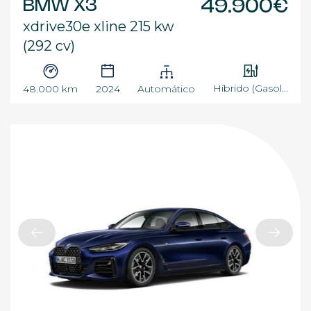
BMW X3
49.900€
xdrive30e xline 215 kw
(292 cv)
Híbrido (Gasol...
48.000 km
2024
Automático