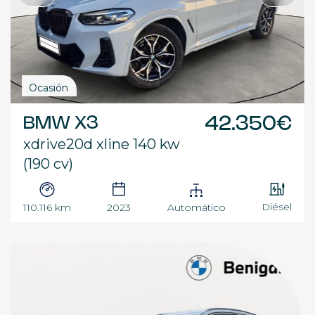
Ocasión
BMW X3
42.350€
xdrive20d xline 140 kw
(190 cv)
Diésel
110.116 km
2023
Automático