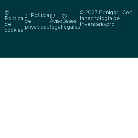
© 2023 Benigar - Con
Política
Política
la tecnología de
de
Aviso
Bases
de
Inventario.pro
privacidad
legal
legales
cookies