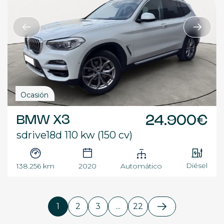
Ocasión
BMW X3
24.900€
sdrive18d 110 kw (150 cv)
Diésel
138.256 km
2020
Automático
1
2
3
...
22