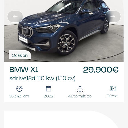
Ocasión
BMW X1
29.900€
sdrive18d 110 kw (150 cv)
Diésel
55.343 km
2022
Automático