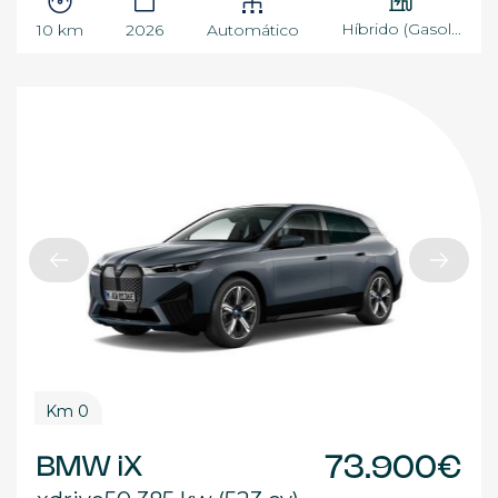
Híbrido (Gasol...
10 km
2026
Automático
Km 0
BMW iX
73.900€