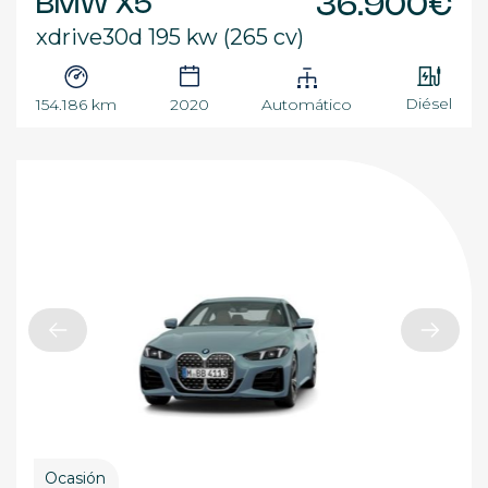
BMW X5
36.900€
xdrive30d 195 kw (265 cv)
Diésel
154.186 km
2020
Automático
Ocasión