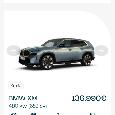
Km 0
BMW XM
136.990€
480 kw (653 cv)