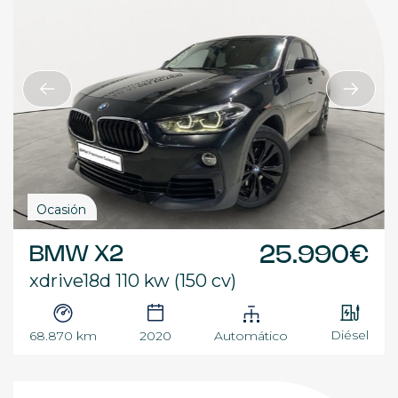
Ocasión
BMW X2
25.990€
xdrive18d 110 kw (150 cv)
Diésel
68.870 km
2020
Automático