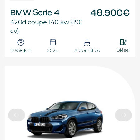
BMW Serie 4
46.900€
420d coupe 140 kw (190
cv)
Diésel
17.958 km
2024
Automático