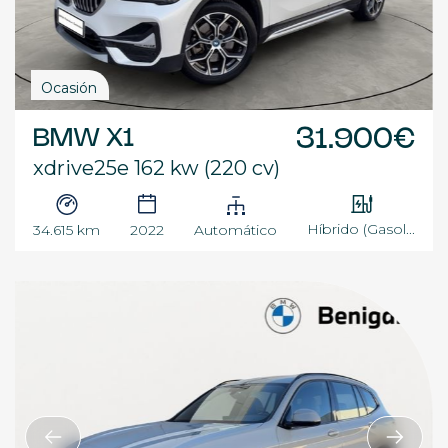
Ocasión
BMW X1
31.900€
xdrive25e 162 kw (220 cv)
Híbrido (Gasol...
34.615 km
2022
Automático