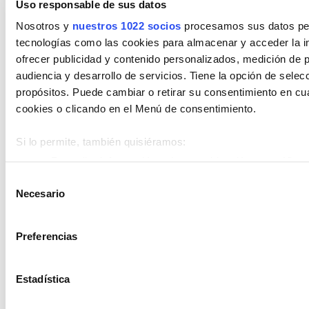
Uso responsable de sus datos
BMW
Land-Rover
MINI
Nosotros y
nuestros 1022 socios
procesamos sus datos pers
tecnologías como las cookies para almacenar y acceder la in
Modelos
ofrecer publicidad y contenido personalizados, medición de p
audiencia y desarrollo de servicios. Tiene la opción de sele
Encuentra tu vehículo entre nuestro
propósitos. Puede cambiar o retirar su consentimiento en c
modelos
cookies o clicando en el Menú de consentimiento.
BMW Serie 1
BMW Serie 2
BMW Serie 3
Si lo permite, también quisiéramos:
BMW Serie 4
BMW X1
BMW X2
BMW X3
Recopilar información sobre su ubicación geográfica 
BMW X4
MINI Cooper
MINI Countryman
metros
Selección
Necesario
Identificar su dispositivo analizándolo activamente p
de
Carrocerías
(huellas digitales)
consentimiento
Obtenga más información sobre cómo se procesan sus datos
Encuentra tu vehículo entre nuestras
Preferencias
en la
sección de datos
. Puede cambiar o retirar su consent
carrocerías
Declaración de cookies.
Estadística
Berlina
Cabriolet
Deportivo
Familiar
Las cookies de este sitio web se usan para personalizar el c
Monovolumen
Pickup
Sedan
Todoterreno