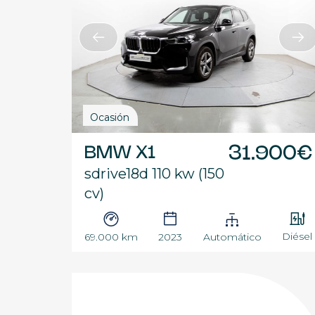
Ocasión
BMW X1
31.900€
sdrive18d 110 kw (150
cv)
Diésel
69.000 km
2023
Automático