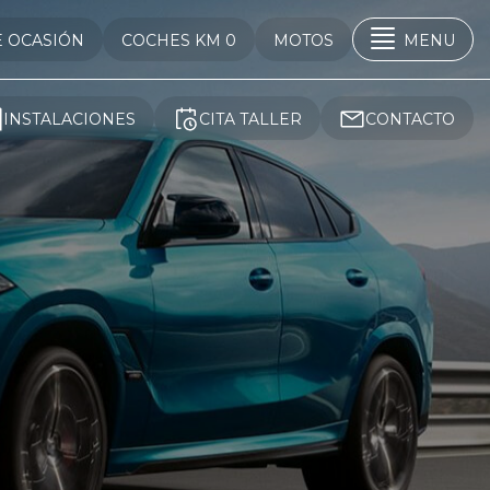
E OCASIÓN
COCHES KM 0
MOTOS
MENU
INSTALACIONES
CITA TALLER
CONTACTO