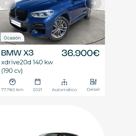
Ocasión
BMW X3
36.900€
xdrive20d 140 kw
(190 cv)
Diésel
77.780 km
2021
Automático