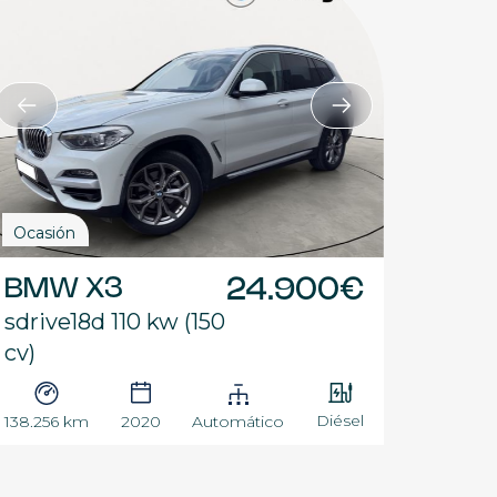
Ocasión
BMW X3
24.900€
sdrive18d 110 kw (150
cv)
Diésel
138.256 km
2020
Automático