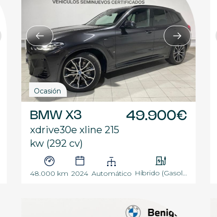
Ocasión
BMW X3
49.900€
xdrive30e xline 215
kw (292 cv)
Híbrido (Gasol...
48.000 km
2024
Automático