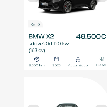
Km 0
BMW X2
46.500€
sdrive20d 120 kw
(163 cv)
Diésel
8.500 km
2025
Automático