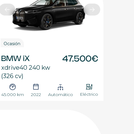
Ocasión
BMW iX
47.500€
xdrive40 240 kw
(326 cv)
Eléctrico
45.000 km
2022
Automático