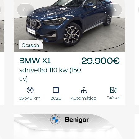
Ocasión
BMW X1
29.900€
sdrive18d 110 kw (150
cv)
Diésel
55.343 km
2022
Automático