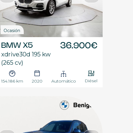
Ocasión
BMW X5
36.900€
xdrive30d 195 kw
(265 cv)
Diésel
154.186 km
2020
Automático