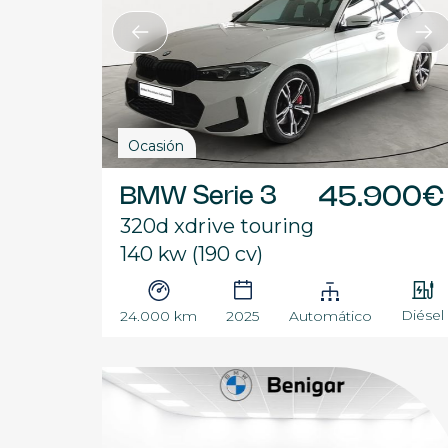
Ocasión
BMW Serie 3
45.900€
320d xdrive touring
140 kw (190 cv)
Diésel
24.000 km
2025
Automático