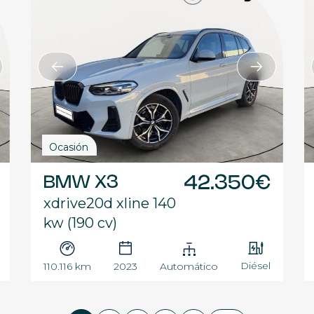
Ocasión
BMW X3
42.350€
xdrive20d xline 140
kw (190 cv)
Diésel
110.116 km
2023
Automático