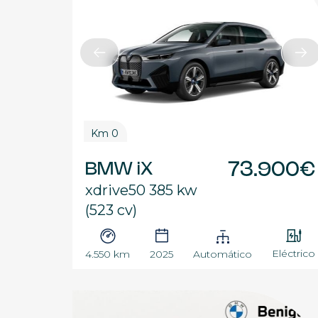
Km 0
BMW iX
73.900€
xdrive50 385 kw
(523 cv)
Eléctrico
4.550 km
2025
Automático