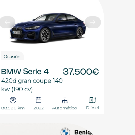
Ocasión
BMW Serie 4
37.500€
420d gran coupe 140
kw (190 cv)
Diésel
88.980 km
2022
Automático