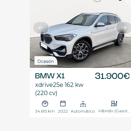
Ocasión
BMW X1
31.900€
xdrive25e 162 kw
(220 cv)
Híbrido (Gasol...
34.615 km
2022
Automático