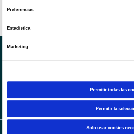
estados de vehículos
Obtenga más información sobre cómo se procesan sus datos
Preferencias
en la
sección de datos
. Puede cambiar o retirar su consent
Km 0
Nuevo
Ocasión
Declaración de cookies.
Estadística
Las cookies de este sitio web se usan para personalizar el c
de redes sociales y analizar el tráfico. Además, compartimos
Marketing
web con nuestros partners de redes sociales, publicidad y a
SÍGUENOS EN INS
SÍGUENOS 
otra información que les haya proporcionado o que hayan rec
sus servicios.
SÍGUENOS EN LIN
Permitir todas las co
Permitir la selecc
Solo usar cookies nec
CONCESIONARIOS
VEHÍCULOS
SERVICIOS