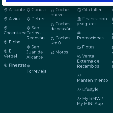
Alicante
Gandia
Coches
Cita taller
nuevos
Alzira
Petrer
Financiación
Coches
y seguros
San
de ocasión
Cocentaina
Carlos -
Redován
Coches
Promociones
Elche
Km 0
San
Flotas
El
Juan de
Motos
Vergel
Venta
Alicante
Externa de
Finestrat
Recambios
Torrevieja
Mantenimiento
Lifestyle
My BMW /
My MINI App