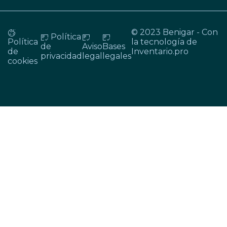
© 2023 Benigar - Con
Política
Política
la tecnología de
de
Aviso
Bases
de
Inventario.pro
privacidad
legal
legales
cookies