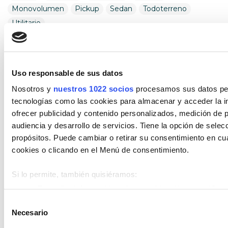
Monovolumen
Pickup
Sedan
Todoterreno
Utilitario
Combustible
Encuentra tu vehículo por combustible
Uso responsable de sus datos
Nosotros y
nuestros 1022 socios
procesamos sus datos pers
Diésel
Eléctrico
Gasolina
Híbrido (Diesel)
tecnologías como las cookies para almacenar y acceder la in
Híbrido (Gasolina)
Híbrido enchufable
ofrecer publicidad y contenido personalizados, medición de p
audiencia y desarrollo de servicios. Tiene la opción de sele
Cambio
propósitos. Puede cambiar o retirar su consentimiento en c
Encuentra tu vehículo por cambios
cookies o clicando en el Menú de consentimiento.
Automático
Manual
Si lo permite, también quisiéramos:
Recopilar información sobre su ubicación geográfica 
Estado de vehículo
metros
Selección
Necesario
Identificar su dispositivo analizándolo activamente p
de
Encuentra tu vehículo entre nuestros
(huellas digitales)
consentimiento