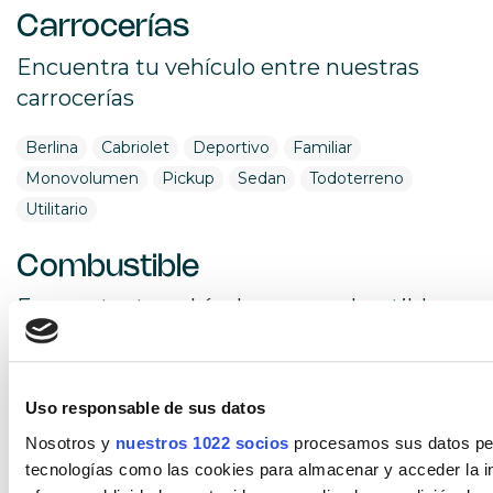
Carrocerías
Encuentra tu vehículo entre nuestras
carrocerías
Berlina
Cabriolet
Deportivo
Familiar
Monovolumen
Pickup
Sedan
Todoterreno
Utilitario
Combustible
Encuentra tu vehículo por combustible
Diésel
Eléctrico
Gasolina
Híbrido (Diesel)
Híbrido (Gasolina)
Híbrido enchufable
Uso responsable de sus datos
Cambio
Nosotros y
nuestros 1022 socios
procesamos sus datos pers
tecnologías como las cookies para almacenar y acceder la in
Encuentra tu vehículo por cambios