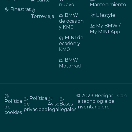
nuevo
Mantenimiento
Finestrat
BMW
Lifestyle
Torrevieja
de ocasión
My BMW /
y KM0
My MINI App
MINI de
ocasión y
KM0
BMW
Motorrad
© 2023 Benigar - Con
Política
Política
la tecnología de
de
Aviso
Bases
de
Inventario.pro
privacidad
legal
legales
cookies