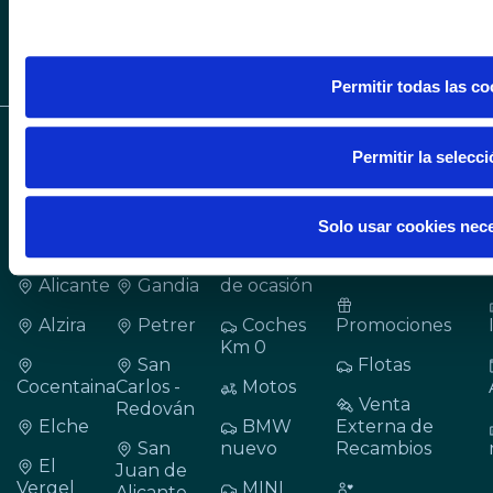
Permitir todas las co
CONCESIONARIOS
VEHÍCULOS
SERVICIOS
Permitir la selecc
BMW, MINI Y BMW
MOTORRAD EN
Coches
Cita taller
ALICANTE Y
nuevos
Solo usar cookies nec
VALENCIA
Financiación
Coches
y seguros
Alicante
Gandia
de ocasión
Alzira
Petrer
Coches
Promociones
Km 0
San
Flotas
Cocentaina
Carlos -
Motos
Venta
Redován
Elche
BMW
Externa de
San
nuevo
Recambios
El
Juan de
Vergel
MINI
Alicante