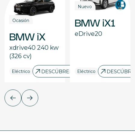
Nuevo
Ocasión
BMW iX1
eDrive20
BMW iX
xdrive40 240 kw
(326 cv)
RELO
Eléctrico
DESCÚBRELO
Eléctrico
DESCÚBRE