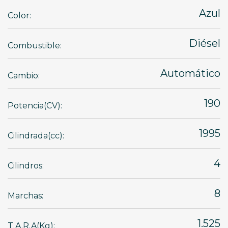
Azul
Color:
Diésel
Combustible:
Automático
Cambio:
190
Potencia(CV):
1995
Cilindrada(cc):
4
Cilindros:
8
Marchas:
1.525
T.A.R.A(Kg):