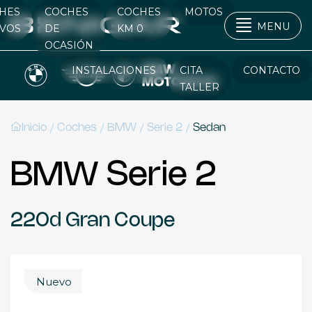
HES
COCHES
COCHES
MOTOS
MENU
VOS
DE
KM 0
OCASIÓN
INSTALACIONES
CITA
CONTACTO
TALLER
/
/
/
/
Inicio
Coches
BMW
Serie 2
Sedan
BMW Serie 2
220d Gran Coupe
Nuevo