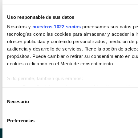
Diésel
Eléctrico
Gasolina
Híbrido (Diesel)
Uso responsable de sus datos
Híbrido (Gasolina)
Híbrido enchufable
Nosotros y
nuestros 1022 socios
procesamos sus datos pers
Cambio
tecnologías como las cookies para almacenar y acceder la in
ofrecer publicidad y contenido personalizados, medición de p
Encuentra tu vehículo por cambios
audiencia y desarrollo de servicios. Tiene la opción de sele
propósitos. Puede cambiar o retirar su consentimiento en c
Automático
Manual
cookies o clicando en el Menú de consentimiento.
Estado de vehículo
Si lo permite, también quisiéramos:
Encuentra tu vehículo entre nuestros
Recopilar información sobre su ubicación geográfica 
estados de vehículos
metros
Selección
Necesario
Identificar su dispositivo analizándolo activamente p
de
Km 0
Nuevo
Ocasión
(huellas digitales)
consentimiento
Obtenga más información sobre cómo se procesan sus datos
Preferencias
en la
sección de datos
. Puede cambiar o retirar su consent
Declaración de cookies.