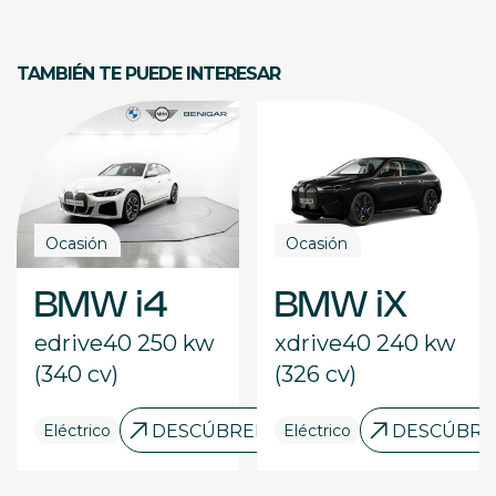
TAMBIÉN TE PUEDE INTERESAR
Ocasión
Ocasión
BMW i4
BMW iX
edrive40 250 kw
xdrive40 240 kw
(340 cv)
(326 cv)
RELO
Eléctrico
DESCÚBRELO
Eléctrico
DESCÚBRE