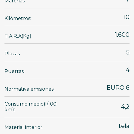
Marchas:
10
Kilómetros:
1.600
T.A.R.A(Kg):
5
Plazas:
4
Puertas:
EURO 6
Normativa emisiones:
Consumo medio(l/100
4,2
km):
tela
Material interior: