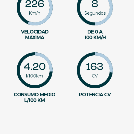
226
8
Km/h
Segundos
VELOCIDAD
DE 0 A
MÁXIMA
100 KM/H
4.20
163
l/100km
CV
CONSUMO MEDIO
POTENCIA CV
L/100 KM