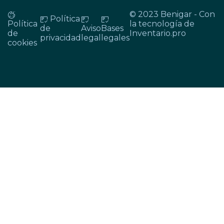
© 2023 Benigar - Con
Política
Política
la tecnología de
de
Aviso
Bases
de
Inventario.pro
privacidad
legal
legales
cookies