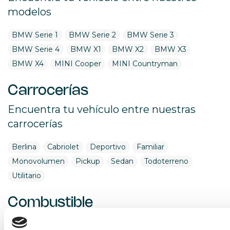
modelos
BMW Serie 1
BMW Serie 2
BMW Serie 3
BMW Serie 4
BMW X1
BMW X2
BMW X3
BMW X4
MINI Cooper
MINI Countryman
Carrocerías
Encuentra tu vehículo entre nuestras
carrocerías
Berlina
Cabriolet
Deportivo
Familiar
Monovolumen
Pickup
Sedan
Todoterreno
Utilitario
Combustible
Encuentra tu vehículo por combustible