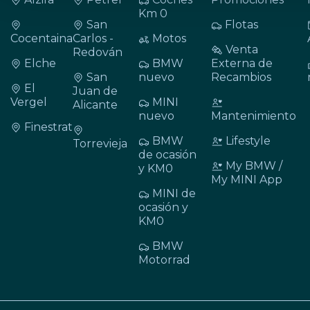
Km 0
San
Flotas
Cocentaina
Carlos -
Motos
Venta
Redován
Elche
BMW
Externa de
San
nuevo
Recambios
El
Juan de
Vergel
MINI
Alicante
nuevo
Mantenimiento
Finestrat
BMW
Lifestyle
Torrevieja
de ocasión
My BMW /
y KM0
My MINI App
MINI de
ocasión y
KM0
BMW
Motorrad