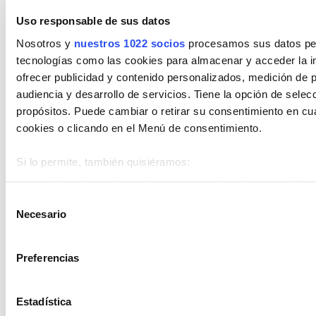
Combustible
Uso responsable de sus datos
Nosotros y
nuestros 1022 socios
procesamos sus datos pers
Encuentra tu vehículo por combustible
tecnologías como las cookies para almacenar y acceder la in
ofrecer publicidad y contenido personalizados, medición de p
Diésel
Eléctrico
Gasolina
Híbrido (Diesel)
audiencia y desarrollo de servicios. Tiene la opción de sele
Híbrido (Gasolina)
Híbrido enchufable
propósitos. Puede cambiar o retirar su consentimiento en c
cookies o clicando en el Menú de consentimiento.
Cambio
Encuentra tu vehículo por cambios
Si lo permite, también quisiéramos:
Recopilar información sobre su ubicación geográfica 
Automático
Manual
metros
Selección
Necesario
Identificar su dispositivo analizándolo activamente p
de
Estado de vehículo
(huellas digitales)
consentimiento
Obtenga más información sobre cómo se procesan sus datos
Encuentra tu vehículo entre nuestros
Preferencias
en la
sección de datos
. Puede cambiar o retirar su consent
estados de vehículos
Declaración de cookies.
Estadística
Km 0
Nuevo
Ocasión