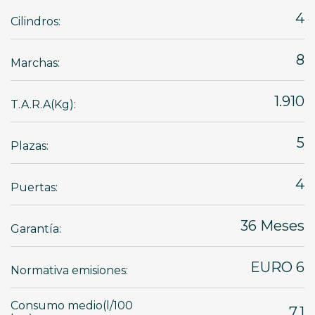
4
Cilindros:
8
Marchas:
1.910
T.A.R.A(Kg):
5
Plazas:
4
Puertas:
36 Meses
Garantía:
EURO 6
Normativa emisiones:
Consumo medio(l/100
7,1