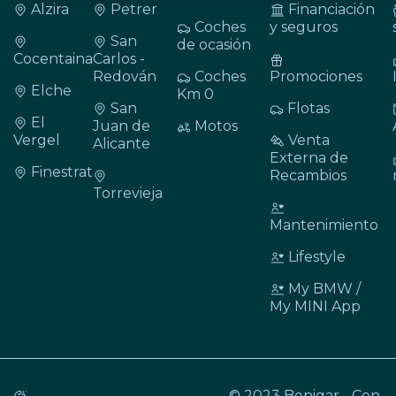
Alzira
Petrer
Financiación
Coches
y seguros
San
de ocasión
Cocentaina
Carlos -
Redován
Coches
Promociones
Elche
Km 0
San
Flotas
El
Juan de
Motos
Vergel
Venta
Alicante
Externa de
Finestrat
Recambios
Torrevieja
Mantenimiento
Lifestyle
My BMW /
My MINI App
© 2023 Benigar - Con