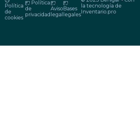
Política
Política
la tecnología de
de
Aviso
Bases
de
Inventario.pro
privacidad
legal
legales
cookies