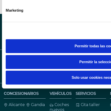
Las cookies de este sitio web se usan para personalizar el c
de redes sociales y analizar el tráfico. Además, compartimos
Marketing
web con nuestros partners de redes sociales, publicidad y a
otra información que les haya proporcionado o que hayan rec
sus servicios.
SÍGUENOS EN INS
SÍGUENOS 
SÍGUENOS EN LIN
Permitir todas las co
Permitir la selecc
Solo usar cookies nec
CONCESIONARIOS
VEHÍCULOS
SERVICIOS
Alicante
Gandia
Coches
Cita taller
nuevos