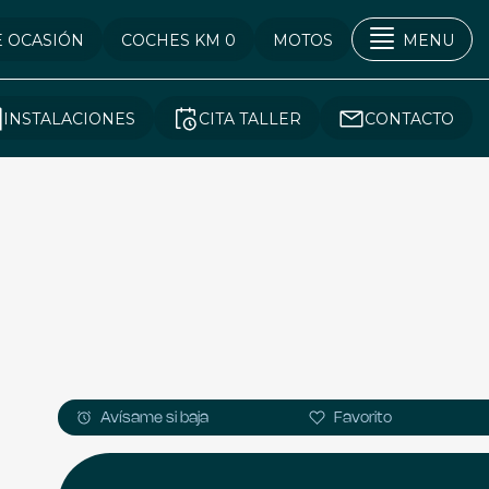
E OCASIÓN
COCHES KM 0
MOTOS
MENU
INSTALACIONES
CITA TALLER
CONTACTO
Avísame si baja
Favorito