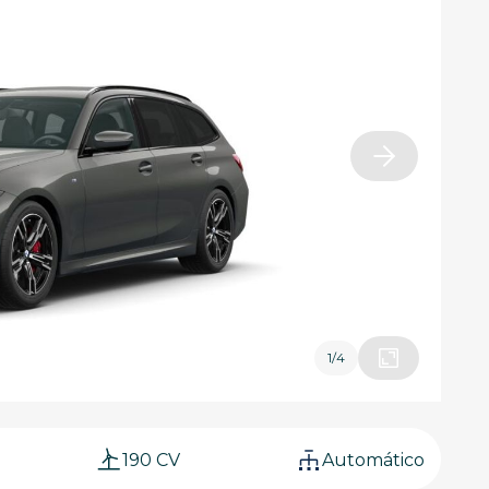
1
/
4
190 CV
Automático