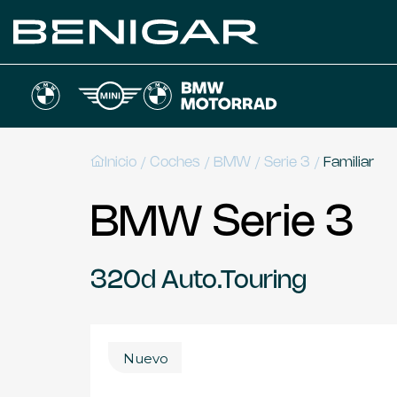
/
/
/
/
Inicio
Coches
BMW
Serie 3
Familiar
BMW Serie 3
320d Auto.Touring
Nuevo