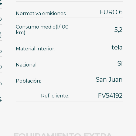
1 €
EURO 6
Normativa emisiones:
o
Consumo medio(l/100
5,2
km):
)
tela
Material interior:
o
Sí
Nacional:
0
San Juan
Población:
5
FV54192
Ref. cliente:
4