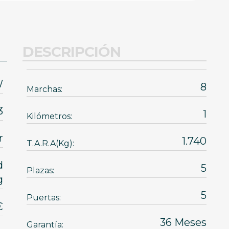
DESCRIPCIÓN
W
8
Marchas:
3
1
Kilómetros:
r
1.740
T.A.R.A(Kg):
d
5
Plazas:
g
5
Puertas:
7 €
36 Meses
Garantía: