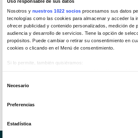
Uso responsable de sus datos
Diésel
Eléctrico
Gasolina
Híbrido (Diesel)
Nosotros y
nuestros 1022 socios
procesamos sus datos pers
tecnologías como las cookies para almacenar y acceder la in
Híbrido (Gasolina)
Híbrido enchufable
ofrecer publicidad y contenido personalizados, medición de p
audiencia y desarrollo de servicios. Tiene la opción de sele
Cambio
propósitos. Puede cambiar o retirar su consentimiento en c
Encuentra tu vehículo por cambios
cookies o clicando en el Menú de consentimiento.
Automático
Manual
Si lo permite, también quisiéramos:
Recopilar información sobre su ubicación geográfica 
Estado de vehículo
metros
Selección
Necesario
Identificar su dispositivo analizándolo activamente p
de
Encuentra tu vehículo entre nuestros
(huellas digitales)
consentimiento
estados de vehículos
Obtenga más información sobre cómo se procesan sus datos
Preferencias
en la
sección de datos
. Puede cambiar o retirar su consent
Km 0
Nuevo
Ocasión
Declaración de cookies.
Estadística
Las cookies de este sitio web se usan para personalizar el c