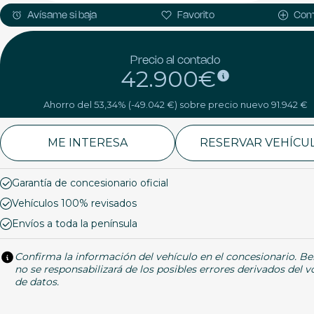
Avísame si baja
Favorito
Com
Precio al contado
42.900€
Ahorro del 53,34% (-49.042 €) sobre precio nuevo 91.942 €
ME INTERESA
RESERVAR VEHÍCU
Garantía de concesionario oficial
Vehículos 100% revisados
Envíos a toda la península
Confirma la información del vehículo en el concesionario. Be
no se responsabilizará de los posibles errores derivados del 
de datos.