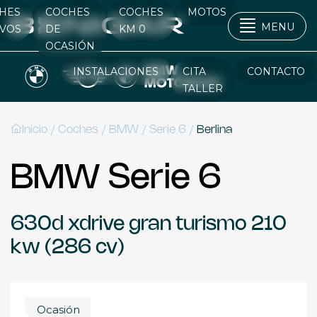
HES
COCHES
COCHES
MOTOS
MENU
VOS
DE
KM 0
OCASIÓN
INSTALACIONES
CITA
CONTACTO
TALLER
/
/
/
/
Inicio
Coches
BMW
Serie 6
Berlina
BMW Serie 6
630d xdrive gran turismo 210
kw (286 cv)
Ocasión