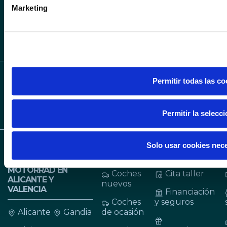
de redes sociales y analizar el tráfico. Además, compartimos
Marketing
web con nuestros partners de redes sociales, publicidad y a
SÍGUENOS EN INS
SÍGUENOS 
otra información que les haya proporcionado o que hayan rec
sus servicios.
SÍGUENOS EN LIN
Permitir todas las co
Permitir la selecc
Solo usar cookies nec
CONCESIONARIOS
VEHÍCULOS
SERVICIOS
BMW, MINI Y BMW
MOTORRAD EN
Coches
Cita taller
ALICANTE Y
nuevos
VALENCIA
Financiación
Coches
y seguros
Alicante
Gandia
de ocasión