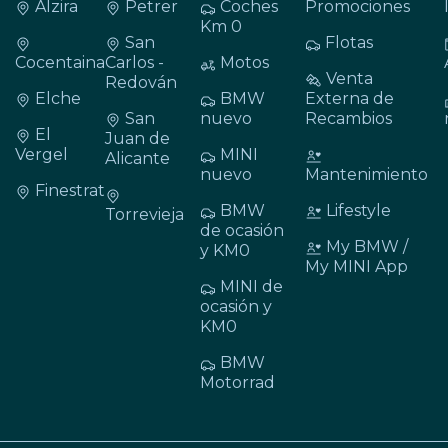
Alzira
Petrer
Coches
Promociones
Km 0
San
Flotas
Cocentaina
Carlos -
Motos
Venta
Redován
Elche
BMW
Externa de
San
nuevo
Recambios
El
Juan de
Vergel
MINI
Alicante
nuevo
Mantenimiento
Finestrat
BMW
Lifestyle
Torrevieja
de ocasión
My BMW /
y KM0
My MINI App
MINI de
ocasión y
KM0
BMW
Motorrad