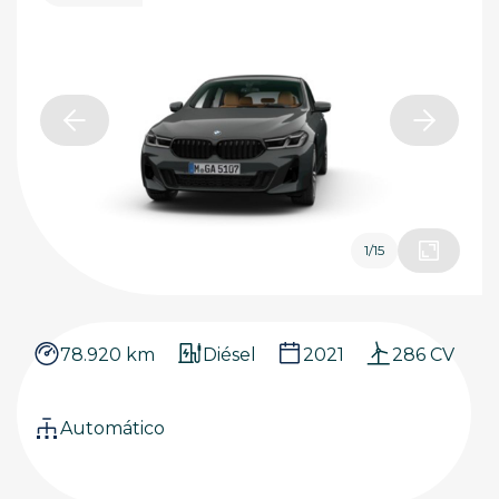
1
/
15
78.920 km
Diésel
2021
286 CV
Automático