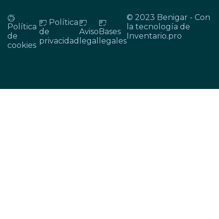
© 2023 Benigar - Con
Política
Política
la tecnología de
de
Aviso
Bases
de
Inventario.pro
privacidad
legal
legales
cookies