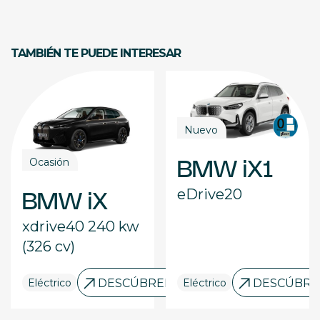
TAMBIÉN TE PUEDE INTERESAR
Nuevo
Ocasión
BMW iX1
eDrive20
BMW iX
xdrive40 240 kw
(326 cv)
RELO
Eléctrico
DESCÚBRELO
Eléctrico
DESCÚBRE