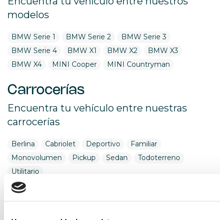
Encuentra tu vehículo entre nuestros
modelos
BMW Serie 1
BMW Serie 2
BMW Serie 3
BMW Serie 4
BMW X1
BMW X2
BMW X3
BMW X4
MINI Cooper
MINI Countryman
Carrocerías
Encuentra tu vehículo entre nuestras
carrocerías
Berlina
Cabriolet
Deportivo
Familiar
Monovolumen
Pickup
Sedan
Todoterreno
Utilitario
Combustible
Encuentra tu vehículo por combustible