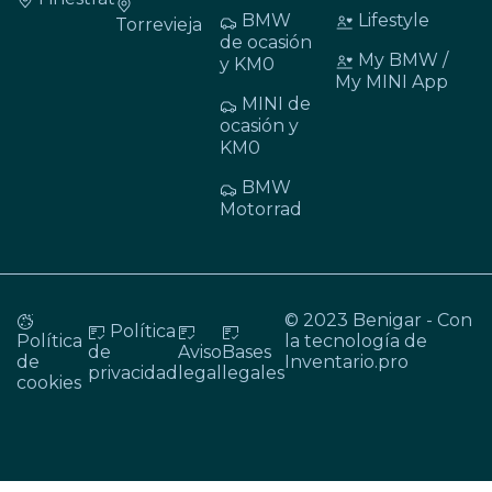
BMW
Lifestyle
Torrevieja
de ocasión
My BMW /
y KM0
My MINI App
MINI de
ocasión y
KM0
BMW
Motorrad
© 2023 Benigar - Con
Política
Política
la tecnología de
de
Aviso
Bases
de
Inventario.pro
privacidad
legal
legales
cookies