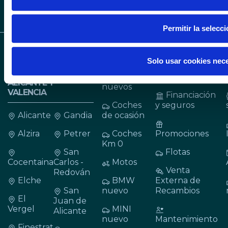
Permitir la selecc
CONCESIONARIOS
VEHÍCULOS
SERVICIOS
Solo usar cookies nec
BMW, MINI Y BMW
MOTORRAD EN
Coches
Cita taller
ALICANTE Y
nuevos
VALENCIA
Financiación
Coches
y seguros
Alicante
Gandia
de ocasión
Alzira
Petrer
Coches
Promociones
Km 0
San
Flotas
Cocentaina
Carlos -
Motos
Venta
Redován
Elche
BMW
Externa de
San
nuevo
Recambios
El
Juan de
Vergel
MINI
Alicante
nuevo
Mantenimiento
Finestrat