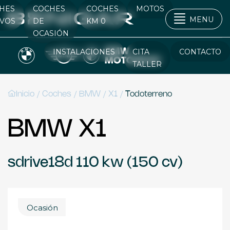
HES
COCHES
COCHES
MOTOS
MENU
VOS
DE
KM 0
OCASIÓN
INSTALACIONES
CITA
CONTACTO
TALLER
/
/
/
/
Inicio
Coches
BMW
X1
Todoterreno
BMW X1
sdrive18d 110 kw (150 cv)
Ocasión