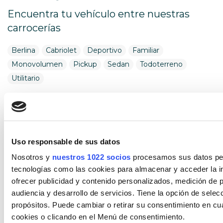
Encuentra tu vehículo entre nuestras
carrocerías
Berlina
Cabriolet
Deportivo
Familiar
Monovolumen
Pickup
Sedan
Todoterreno
Utilitario
Combustible
Encuentra tu vehículo por combustible
Uso responsable de sus datos
Diésel
Eléctrico
Gasolina
Híbrido (Diesel)
Nosotros y
nuestros 1022 socios
procesamos sus datos pers
Híbrido (Gasolina)
Híbrido enchufable
tecnologías como las cookies para almacenar y acceder la in
ofrecer publicidad y contenido personalizados, medición de p
Cambio
audiencia y desarrollo de servicios. Tiene la opción de sele
Encuentra tu vehículo por cambios
propósitos. Puede cambiar o retirar su consentimiento en c
cookies o clicando en el Menú de consentimiento.