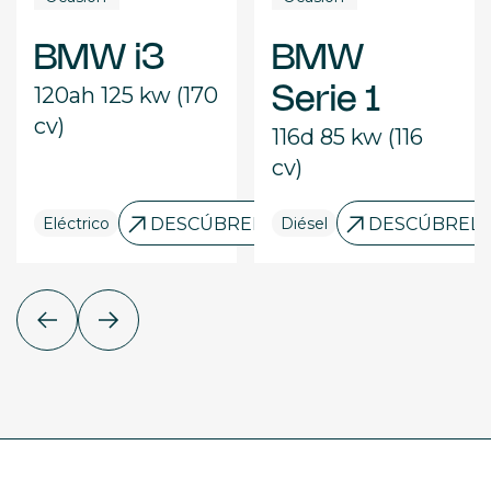
BMW i3
BMW
120ah 125 kw (170
Serie 1
cv)
116d 85 kw (116
cv)
ELO
Eléctrico
DESCÚBRELO
Diésel
DESCÚBREL