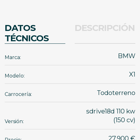
DATOS
DESCRIPCIÓN
TÉCNICOS
BMW
Marca:
X1
Modelo:
Todoterreno
Carrocería:
sdrive18d 110 kw
(150 cv)
Versión:
27.900 €
Precio: