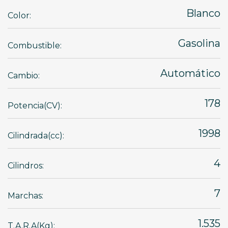
Blanco
Color:
Gasolina
Combustible:
Automático
Cambio:
178
Potencia(CV):
1998
Cilindrada(cc):
4
Cilindros:
7
Marchas:
1.535
T.A.R.A(Kg):