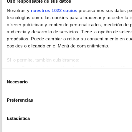
Combustible
Uso responsable de sus datos
Nosotros y
nuestros 1022 socios
procesamos sus datos pers
Encuentra tu vehículo por combustible
tecnologías como las cookies para almacenar y acceder la in
ofrecer publicidad y contenido personalizados, medición de p
Diésel
Eléctrico
Gasolina
Híbrido (Diesel)
audiencia y desarrollo de servicios. Tiene la opción de sele
Híbrido (Gasolina)
Híbrido enchufable
propósitos. Puede cambiar o retirar su consentimiento en c
cookies o clicando en el Menú de consentimiento.
Cambio
Encuentra tu vehículo por cambios
Si lo permite, también quisiéramos:
Recopilar información sobre su ubicación geográfica 
Automático
Manual
metros
Selección
Necesario
Identificar su dispositivo analizándolo activamente p
de
Estado de vehículo
(huellas digitales)
consentimiento
Obtenga más información sobre cómo se procesan sus datos
Encuentra tu vehículo entre nuestros
Preferencias
en la
sección de datos
. Puede cambiar o retirar su consent
estados de vehículos
Declaración de cookies.
Estadística
Km 0
Nuevo
Ocasión
Las cookies de este sitio web se usan para personalizar el c