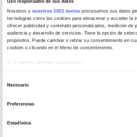
Combustible
Uso responsable de sus datos
Nosotros y
nuestros 1022 socios
procesamos sus datos pers
Encuentra tu vehículo por combustible
tecnologías como las cookies para almacenar y acceder la in
ofrecer publicidad y contenido personalizados, medición de p
Diésel
Eléctrico
Gasolina
Híbrido (Diesel)
audiencia y desarrollo de servicios. Tiene la opción de sele
Híbrido (Gasolina)
Híbrido enchufable
propósitos. Puede cambiar o retirar su consentimiento en c
cookies o clicando en el Menú de consentimiento.
Cambio
Encuentra tu vehículo por cambios
Si lo permite, también quisiéramos:
Recopilar información sobre su ubicación geográfica 
Automático
Manual
metros
Selección
Necesario
Identificar su dispositivo analizándolo activamente p
de
Estado de vehículo
(huellas digitales)
consentimiento
Obtenga más información sobre cómo se procesan sus datos
Encuentra tu vehículo entre nuestros
Preferencias
en la
sección de datos
. Puede cambiar o retirar su consent
estados de vehículos
Declaración de cookies.
Estadística
Km 0
Nuevo
Ocasión
Las cookies de este sitio web se usan para personalizar el c