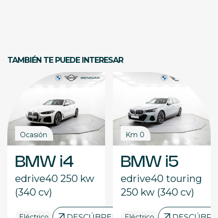
TAMBIÉN TE PUEDE INTERESAR
Ocasión
Km 0
BMW i4
BMW i5
edrive40 250 kw
edrive40 touring
(340 cv)
250 kw (340 cv)
RELO
Eléctrico
DESCÚBRELO
Eléctrico
DESCÚBRE