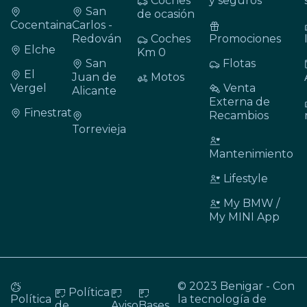
Coches
y seguros
San
de ocasión
Cocentaina
Carlos -
Redován
Coches
Promociones
Elche
Km 0
San
Flotas
El
Juan de
Motos
Vergel
Venta
Alicante
Externa de
Finestrat
Recambios
Torrevieja
Mantenimiento
Lifestyle
My BMW /
My MINI App
© 2023 Benigar - Con
Política
Política
la tecnología de
de
Aviso
Bases