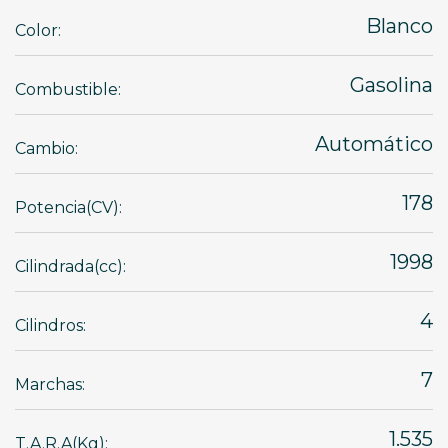
Blanco
Color:
Gasolina
Combustible:
Automático
Cambio:
178
Potencia(CV):
1998
Cilindrada(cc):
4
Cilindros:
7
Marchas:
1.535
T.A.R.A(Kg):