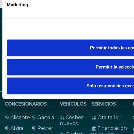
de redes sociales y analizar el tráfico. Además, compartimos
Marketing
web con nuestros partners de redes sociales, publicidad y a
otra información que les haya proporcionado o que hayan rec
sus servicios.
SÍGUENOS EN INS
SÍGUENOS 
SÍGUENOS EN LIN
Permitir todas las co
Permitir la selecc
Solo usar cookies nec
CONCESIONARIOS
VEHÍCULOS
SERVICIOS
Alicante
Gandia
Coches
Cita taller
nuevos
Alzira
Petrer
Financiación