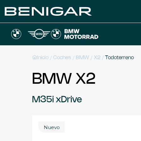
/
/
/
/
Inicio
Coches
BMW
X2
Todoterreno
BMW X2
M35i xDrive
Nuevo