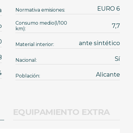
EURO 6
a
Normativa emisiones:
Consumo medio(l/100
o
7,7
km):
0
ante sintético
Material interior:
8
Sí
Nacional:
4
Alicante
Población:
EQUIPAMIENTO EXTRA