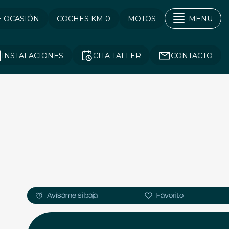
E OCASIÓN
COCHES KM 0
MOTOS
MENU
INSTALACIONES
CITA TALLER
CONTACTO
Avísame si baja
Favorito