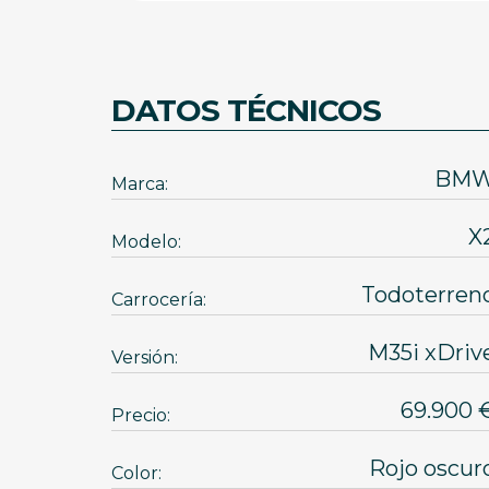
DATOS TÉCNICOS
BM
Marca:
X
Modelo:
Todoterren
Carrocería:
M35i xDriv
Versión:
69.90
Precio:
Rojo oscur
Color: