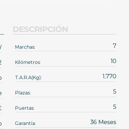
DESCRIPCIÓN
7
W
Marchas:
10
2
Kilómetros:
1.770
o
T.A.R.A(Kg):
5
e
Plazas:
5
0 €
Puertas:
36 Meses
o
Garantía: