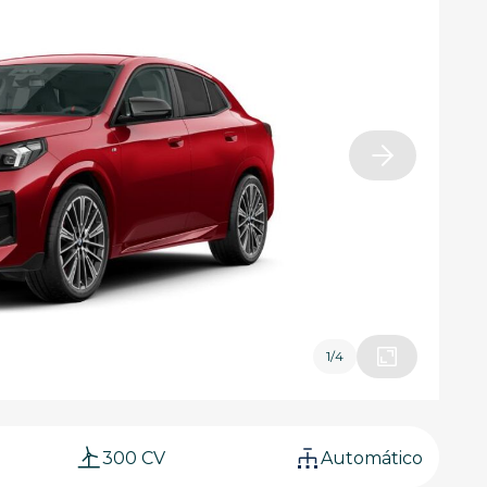
1
/
4
300 CV
Automático