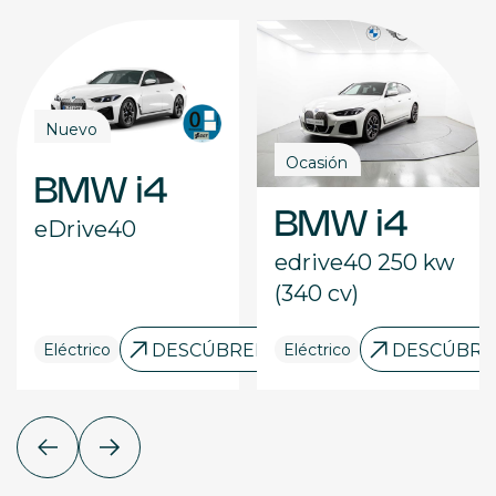
Nuevo
Ocasión
BMW i4
BMW i4
eDrive40
edrive40 250 kw
(340 cv)
RELO
Eléctrico
DESCÚBRELO
Eléctrico
DESCÚBRE