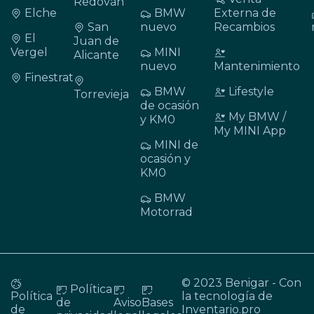
Redován
Elche
BMW
Externa de
San
nuevo
Recambios
El
Juan de
Vergel
MINI
Alicante
nuevo
Mantenimiento
Finestrat
BMW
Lifestyle
Torrevieja
de ocasión
My BMW /
y KM0
My MINI App
MINI de
ocasión y
KM0
BMW
Motorrad
© 2023 Benigar - Con
Política
Política
la tecnología de
de
Aviso
Bases
de
Inventario.pro