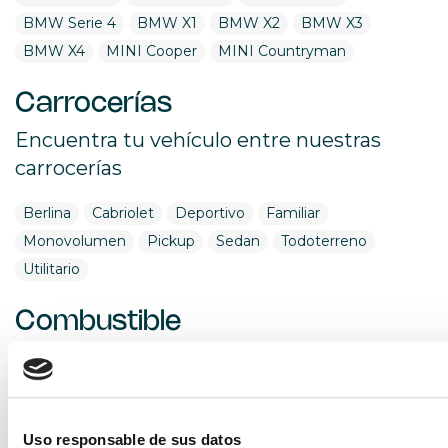
BMW Serie 4
BMW X1
BMW X2
BMW X3
BMW X4
MINI Cooper
MINI Countryman
Carrocerías
Encuentra tu vehículo entre nuestras
carrocerías
Berlina
Cabriolet
Deportivo
Familiar
Monovolumen
Pickup
Sedan
Todoterreno
Utilitario
Combustible
Encuentra tu vehículo por combustible
Diésel
Eléctrico
Gasolina
Híbrido (Diesel)
Híbrido (Gasolina)
Híbrido enchufable
Uso responsable de sus datos