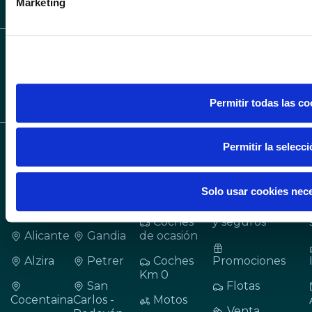
Marketing
web con nuestros partners de redes sociales, publicidad y a
otra información que les haya proporcionado o que hayan rec
sus servicios.
Permitir todas las co
Permitir la selecc
CONCESIONARIOS
VEHÍCULOS
SERVICIOS
BMW, MINI Y BMW
MOTORRAD EN
Coches
Cita taller
ALICANTE Y
Solo usar cookies nec
nuevos
VALENCIA
Financiación
Coches
y seguros
Alicante
Gandia
de ocasión
Alzira
Petrer
Coches
Promociones
Km 0
San
Flotas
Cocentaina
Carlos -
Motos
Venta