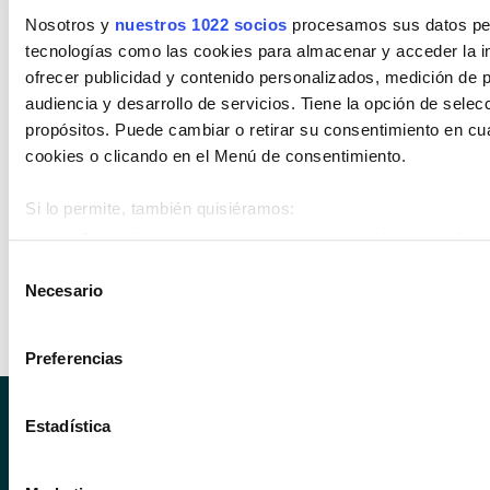
Nosotros y
nuestros 1022 socios
procesamos sus datos pers
Cambio
tecnologías como las cookies para almacenar y acceder la in
Encuentra tu vehículo por cambios
ofrecer publicidad y contenido personalizados, medición de p
audiencia y desarrollo de servicios. Tiene la opción de sele
Automático
Manual
propósitos. Puede cambiar o retirar su consentimiento en c
cookies o clicando en el Menú de consentimiento.
Estado de vehículo
Si lo permite, también quisiéramos:
Encuentra tu vehículo entre nuestros
Recopilar información sobre su ubicación geográfica 
estados de vehículos
metros
Selección
Necesario
Identificar su dispositivo analizándolo activamente p
de
Km 0
Nuevo
Ocasión
(huellas digitales)
consentimiento
Obtenga más información sobre cómo se procesan sus datos
Preferencias
en la
sección de datos
. Puede cambiar o retirar su consent
Declaración de cookies.
Estadística
SÍGUENOS EN INS
SÍGUENOS 
Las cookies de este sitio web se usan para personalizar el c
de redes sociales y analizar el tráfico. Además, compartimos
SÍGUENOS EN LIN