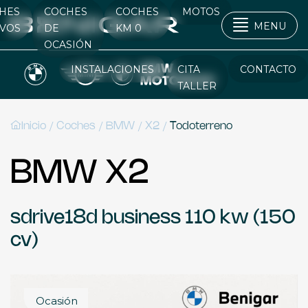
HES
COCHES
COCHES
MOTOS
MENU
VOS
DE
KM 0
OCASIÓN
INSTALACIONES
CITA
CONTACTO
TALLER
/
/
/
/
Inicio
Coches
BMW
X2
Todoterreno
BMW X2
sdrive18d business 110 kw (150
cv)
Ocasión