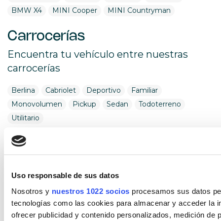
BMW X4
MINI Cooper
MINI Countryman
Carrocerías
Encuentra tu vehículo entre nuestras
carrocerías
Berlina
Cabriolet
Deportivo
Familiar
Monovolumen
Pickup
Sedan
Todoterreno
Utilitario
Combustible
Encuentra tu vehículo por combustible
Uso responsable de sus datos
Diésel
Eléctrico
Gasolina
Híbrido (Diesel)
Nosotros y
nuestros 1022 socios
procesamos sus datos pers
Híbrido (Gasolina)
Híbrido enchufable
tecnologías como las cookies para almacenar y acceder la in
ofrecer publicidad y contenido personalizados, medición de p