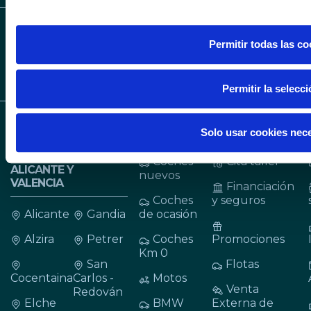
Permitir todas las co
Permitir la selecc
CONCESIONARIOS
VEHÍCULOS
SERVICIOS
Solo usar cookies nec
BMW, MINI Y BMW
MOTORRAD EN
Coches
Cita taller
ALICANTE Y
nuevos
VALENCIA
Financiación
Coches
y seguros
Alicante
Gandia
de ocasión
Alzira
Petrer
Coches
Promociones
Km 0
San
Flotas
Cocentaina
Carlos -
Motos
Venta
Redován
Elche
BMW
Externa de