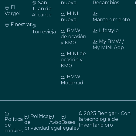
San
nuevo
Recambios
El
Juan de
Vergel
MINI
Alicante
nuevo
Mantenimiento
Finestrat
BMW
Lifestyle
Torrevieja
de ocasión
My BMW /
y KM0
My MINI App
MINI de
ocasión y
KM0
BMW
Motorrad
© 2023 Benigar - Con
Política
Política
la tecnología de
de
Aviso
Bases
de
Inventario.pro
privacidad
legal
legales
cookies