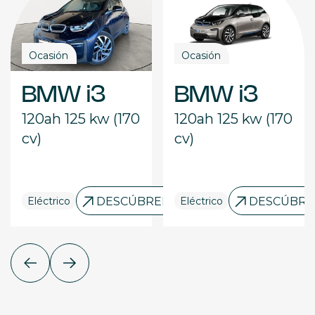
Ocasión
Ocasión
BMW i3
BMW i3
120ah 125 kw (170
120ah 125 kw (170
cv)
cv)
LO
Eléctrico
DESCÚBRELO
Eléctrico
DESCÚBRE