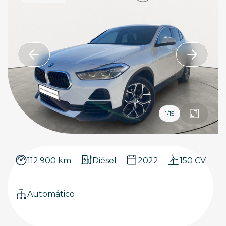
1
/
15
112.900 km
Diésel
2022
150 CV
Automático