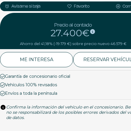
Avísame si baja
Favorito
Com
Precio al contado
27.400€
Ahorro del 41,18% (-19.179 €) sobre precio nuevo 46.579 €
ME INTERESA
RESERVAR VEHÍCU
Garantía de concesionario oficial
Vehículos 100% revisados
Envíos a toda la península
Confirma la información del vehículo en el concesionario. Be
no se responsabilizará de los posibles errores derivados del 
de datos.