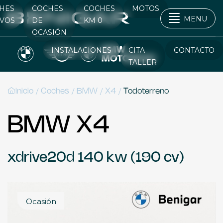
HES
COCHES
COCHES
MOTOS
MENU
VOS
DE
KM 0
OCASIÓN
INSTALACIONES
CITA
CONTACTO
TALLER
/
/
/
/
Inicio
Coches
BMW
X4
Todoterreno
BMW X4
xdrive20d 140 kw (190 cv)
Ocasión