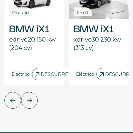
Ocasión
Km 0
BMW iX1
BMW iX1
edrive20 150 kw
xdrive30 230 kw
(204 cv)
(313 cv)
ELO
Eléctrico
DESCÚBRELO
Eléctrico
DESCÚBRE