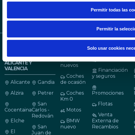
Permitir todas las co
Permitir la selecc
CONCESIONARIOS
VEHÍCULOS
SERVICIOS
Solo usar cookies nec
BMW, MINI Y BMW
MOTORRAD EN
Coches
Cita taller
ALICANTE Y
nuevos
VALENCIA
Financiación
Coches
y seguros
Alicante
Gandia
de ocasión
Alzira
Petrer
Coches
Promociones
Km 0
San
Flotas
Cocentaina
Carlos -
Motos
Venta
Redován
Elche
BMW
Externa de
San
nuevo
Recambios
El
Juan de