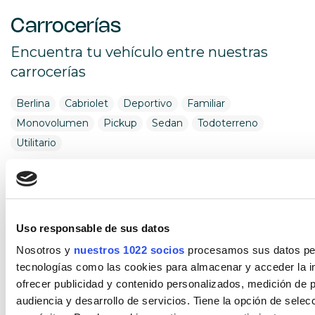
Carrocerías
Encuentra tu vehículo entre nuestras
carrocerías
Berlina
Cabriolet
Deportivo
Familiar
Monovolumen
Pickup
Sedan
Todoterreno
Utilitario
Combustible
Encuentra tu vehículo por combustible
Uso responsable de sus datos
Diésel
Eléctrico
Gasolina
Híbrido (Diesel)
Nosotros y
nuestros 1022 socios
procesamos sus datos pers
Híbrido (Gasolina)
Híbrido enchufable
tecnologías como las cookies para almacenar y acceder la in
ofrecer publicidad y contenido personalizados, medición de p
Cambio
audiencia y desarrollo de servicios. Tiene la opción de sele