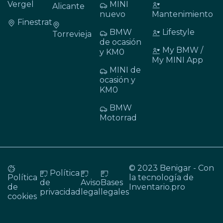
Vergel
MINI
Alicante
nuevo
Mantenimiento
Finestrat
BMW
Lifestyle
Torrevieja
de ocasión
My BMW /
y KM0
My MINI App
MINI de
ocasión y
KM0
BMW
Motorrad
© 2023 Benigar - Con
Política
Política
la tecnología de
de
Aviso
Bases
de
Inventario.pro
privacidad
legal
legales
cookies