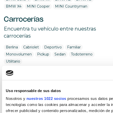
BMW X4
MINI Cooper
MINI Countryman
Carrocerías
Encuentra tu vehículo entre nuestras
carrocerías
Berlina
Cabriolet
Deportivo
Familiar
Monovolumen
Pickup
Sedan
Todoterreno
Utilitario
Combustible
Encuentra tu vehículo por combustible
Uso responsable de sus datos
Diésel
Eléctrico
Gasolina
Híbrido (Diesel)
Nosotros y
nuestros 1022 socios
procesamos sus datos pers
Híbrido (Gasolina)
Híbrido enchufable
tecnologías como las cookies para almacenar y acceder la in
ofrecer publicidad y contenido personalizados, medición de p