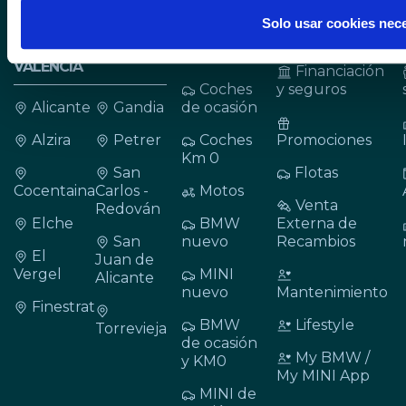
BMW, MINI Y BMW
Solo usar cookies nec
MOTORRAD EN
Coches
Cita taller
ALICANTE Y
nuevos
VALENCIA
Financiación
Coches
y seguros
Alicante
Gandia
de ocasión
Alzira
Petrer
Coches
Promociones
Km 0
San
Flotas
Cocentaina
Carlos -
Motos
Venta
Redován
Elche
BMW
Externa de
San
nuevo
Recambios
El
Juan de
Vergel
MINI
Alicante
nuevo
Mantenimiento
Finestrat
BMW
Lifestyle
Torrevieja
de ocasión
My BMW /
y KM0
My MINI App
MINI de