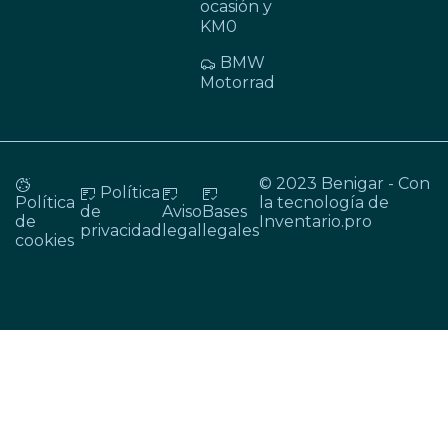
ocasión y
KM0
BMW
Motorrad
© 2023 Benigar - Con
Política
Política
la tecnología de
de
Aviso
Bases
de
Inventario.pro
privacidad
legal
legales
cookies