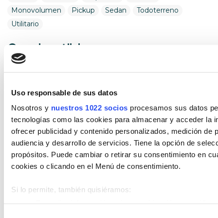
Monovolumen
Pickup
Sedan
Todoterreno
Utilitario
Combustible
Encuentra tu vehículo por combustible
Diésel
Eléctrico
Gasolina
Híbrido (Diesel)
Uso responsable de sus datos
Híbrido (Gasolina)
Híbrido enchufable
Nosotros y
nuestros 1022 socios
procesamos sus datos pers
tecnologías como las cookies para almacenar y acceder la in
Cambio
ofrecer publicidad y contenido personalizados, medición de p
audiencia y desarrollo de servicios. Tiene la opción de sele
Encuentra tu vehículo por cambios
propósitos. Puede cambiar o retirar su consentimiento en c
cookies o clicando en el Menú de consentimiento.
Automático
Manual
Si lo permite, también quisiéramos:
Estado de vehículo
Recopilar información sobre su ubicación geográfica 
Encuentra tu vehículo entre nuestros
metros
Selección