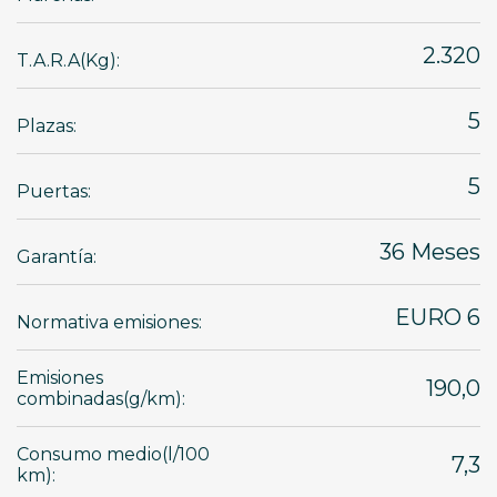
2.320
T.A.R.A(Kg):
5
Plazas:
5
Puertas:
36 Meses
Garantía:
EURO 6
Normativa emisiones:
Emisiones
190,0
combinadas(g/km):
Consumo medio(l/100
7,3
km):