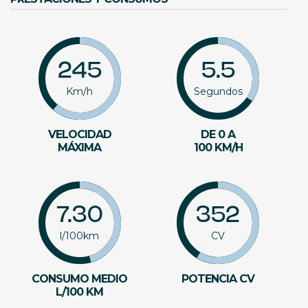
245
5.5
Km/h
Segundos
VELOCIDAD
DE 0 A
MÁXIMA
100 KM/H
7.30
352
l/100km
CV
CONSUMO MEDIO
POTENCIA CV
L/100 KM