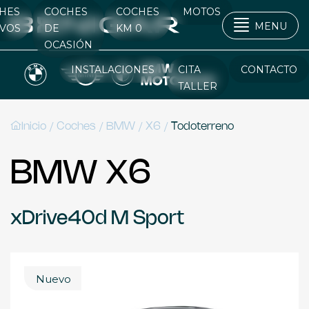
HES
COCHES
COCHES
MOTOS
MENU
VOS
DE
KM 0
OCASIÓN
INSTALACIONES
CITA
CONTACTO
TALLER
/
/
/
/
Inicio
Coches
BMW
X6
Todoterreno
BMW X6
xDrive40d M Sport
Nuevo