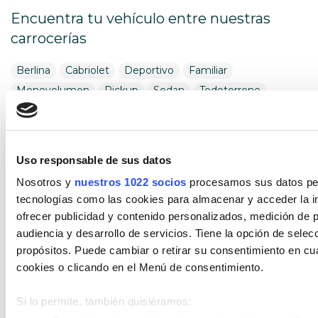
Encuentra tu vehículo entre nuestras
carrocerías
Berlina
Cabriolet
Deportivo
Familiar
Monovolumen
Pickup
Sedan
Todoterreno
Utilitario
Combustible
Uso responsable de sus datos
Encuentra tu vehículo por combustible
Nosotros y
nuestros 1022 socios
procesamos sus datos pers
tecnologías como las cookies para almacenar y acceder la in
Diésel
Eléctrico
Gasolina
Híbrido (Diesel)
ofrecer publicidad y contenido personalizados, medición de p
Híbrido (Gasolina)
Híbrido enchufable
audiencia y desarrollo de servicios. Tiene la opción de sele
propósitos. Puede cambiar o retirar su consentimiento en c
Cambio
cookies o clicando en el Menú de consentimiento.
Encuentra tu vehículo por cambios
Si lo permite, también quisiéramos: