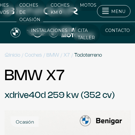
HES
COCHES
COCHES
MOTOS
MENU
VOS
DE
KM 0
OCASIÓN
INSTALACIONES
CITA
CONTACTO
TALLER
/
/
/
/
Inicio
Coches
BMW
X7
Todoterreno
BMW X7
xdrive40d 259 kw (352 cv)
Ocasión