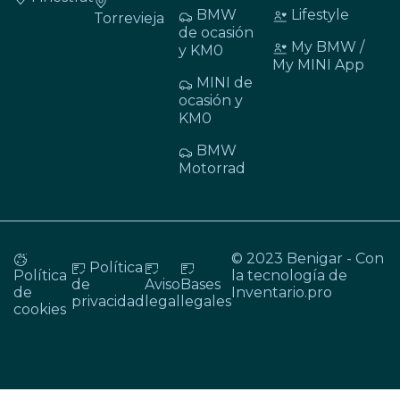
BMW
Lifestyle
Torrevieja
de ocasión
My BMW /
y KM0
My MINI App
MINI de
ocasión y
KM0
BMW
Motorrad
© 2023 Benigar - Con
Política
Política
la tecnología de
de
Aviso
Bases
de
Inventario.pro
privacidad
legal
legales
cookies