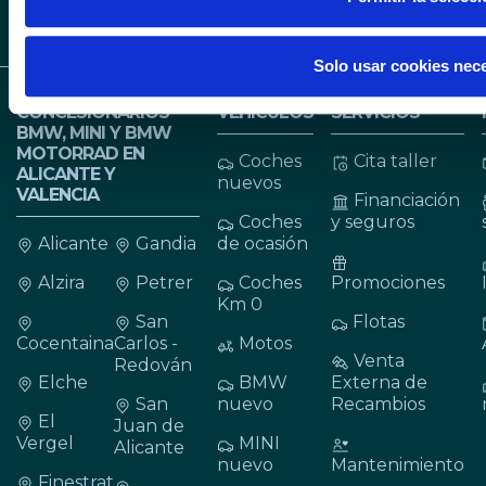
Solo usar cookies nec
CONCESIONARIOS
VEHÍCULOS
SERVICIOS
BMW, MINI Y BMW
MOTORRAD EN
Coches
Cita taller
ALICANTE Y
nuevos
VALENCIA
Financiación
Coches
y seguros
Alicante
Gandia
de ocasión
Alzira
Petrer
Coches
Promociones
Km 0
San
Flotas
Cocentaina
Carlos -
Motos
Venta
Redován
Elche
BMW
Externa de
San
nuevo
Recambios
El
Juan de
Vergel
MINI
Alicante
nuevo
Mantenimiento
Finestrat