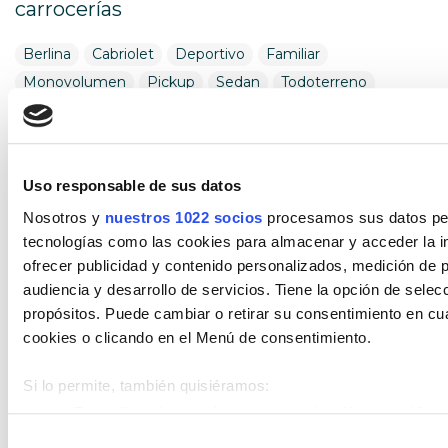
carrocerías
Berlina
Cabriolet
Deportivo
Familiar
Monovolumen
Pickup
Sedan
Todoterreno
Utilitario
Combustible
Uso responsable de sus datos
Encuentra tu vehículo por combustible
Nosotros y
nuestros 1022 socios
procesamos sus datos pers
tecnologías como las cookies para almacenar y acceder la in
Diésel
Eléctrico
Gasolina
Híbrido (Diesel)
ofrecer publicidad y contenido personalizados, medición de p
Híbrido (Gasolina)
Híbrido enchufable
audiencia y desarrollo de servicios. Tiene la opción de sele
propósitos. Puede cambiar o retirar su consentimiento en c
Cambio
cookies o clicando en el Menú de consentimiento.
Encuentra tu vehículo por cambios
Si lo permite, también quisiéramos:
Automático
Manual
Recopilar información sobre su ubicación geográfica 
metros
Selección