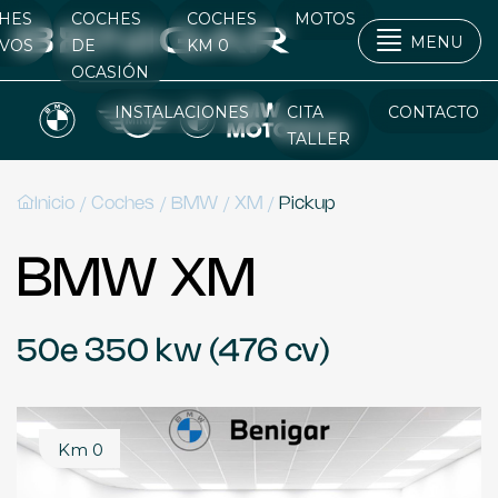
HES
COCHES
COCHES
MOTOS
MENU
VOS
DE
KM 0
OCASIÓN
INSTALACIONES
CITA
CONTACTO
TALLER
/
/
/
/
Inicio
Coches
BMW
XM
Pickup
BMW XM
50e 350 kw (476 cv)
Km 0