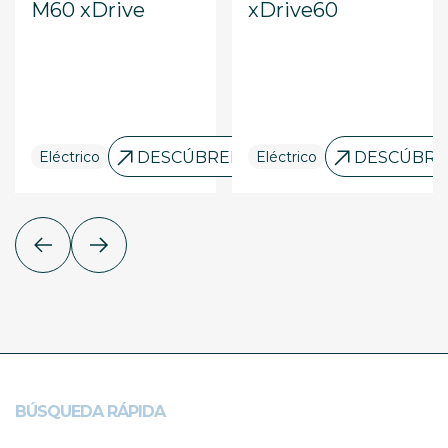
M60 xDrive
xDrive60
ELO
Eléctrico
DESCÚBRELO
Eléctrico
DESCÚBRE
BÚSQUEDA RÁPIDA