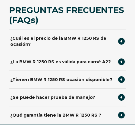
PREGUNTAS FRECUENTES
(FAQs)
¿Cuál es el precio de la BMW R 1250 RS de
+
ocasión?
Precio desde 0 € de ocasión. Consulta promociones y
¿La BMW R 1250 RS es válida para carné A2?
+
financiación BMW Financial Services disponibles.
Sí, cumplen limitaciones A2. Ideal para iniciarse en BMW.
¿Tienen BMW R 1250 RS ocasión disponible?
+
Consulta estoc ocasión actual. Unidades revisadas con
¿Se puede hacer prueba de manejo?
+
garantía BMW y financiación disponible.
Sí, prueba gratuita previa cita con documentación válida
¿Qué garantía tiene la BMW R 1250 RS ?
+
carné A2 o superior.
Garantía BMW de 1 años. Red oficial BMW para
mantenimiento y recambios originales.