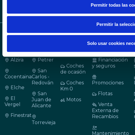
Permitir todas las co
Permitir la selecc
CONCESIONARIOS
VEHÍCULOS
SERVICIOS
Solo usar cookies nec
Alicante
Gandia
Coches
Cita taller
nuevos
Alzira
Petrer
Financiación
Coches
y seguros
San
de ocasión
Cocentaina
Carlos -
Redován
Coches
Promociones
Elche
Km 0
San
Flotas
El
Juan de
Motos
Vergel
Venta
Alicante
Externa de
Finestrat
Recambios
Torrevieja
Mantenimiento