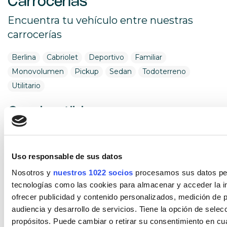
Carrocerías
Encuentra tu vehículo entre nuestras
carrocerías
Berlina
Cabriolet
Deportivo
Familiar
Monovolumen
Pickup
Sedan
Todoterreno
Utilitario
Combustible
Encuentra tu vehículo por combustible
Diésel
Eléctrico
Gasolina
Híbrido (Diesel)
Uso responsable de sus datos
Híbrido (Gasolina)
Híbrido enchufable
Nosotros y
nuestros 1022 socios
procesamos sus datos pers
tecnologías como las cookies para almacenar y acceder la in
Cambio
ofrecer publicidad y contenido personalizados, medición de p
audiencia y desarrollo de servicios. Tiene la opción de sele
Encuentra tu vehículo por cambios
propósitos. Puede cambiar o retirar su consentimiento en c