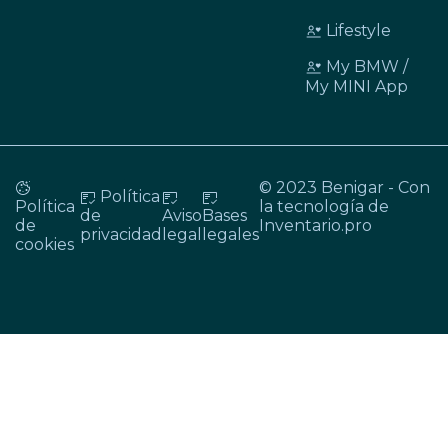
Lifestyle
My BMW /
My MINI App
© 2023 Benigar - Con
Política
Política
la tecnología de
de
Aviso
Bases
de
Inventario.pro
privacidad
legal
legales
cookies