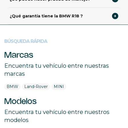
Sí, prueba gratuita previa cita con documentación válida
¿Qué garantía tiene la BMW R18 ?
+
carné A2 o superior.
Garantía BMW de 1 años. Red oficial BMW para
mantenimiento y recambios originales.
BÚSQUEDA RÁPIDA
Marcas
Encuentra tu vehículo entre nuestras
marcas
BMW
Land-Rover
MINI
Modelos
Encuentra tu vehículo entre nuestros
modelos