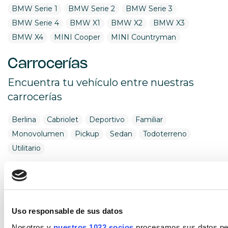
BMW Serie 1
BMW Serie 2
BMW Serie 3
BMW Serie 4
BMW X1
BMW X2
BMW X3
BMW X4
MINI Cooper
MINI Countryman
Carrocerías
Encuentra tu vehículo entre nuestras
carrocerías
Berlina
Cabriolet
Deportivo
Familiar
Monovolumen
Pickup
Sedan
Todoterreno
Utilitario
Combustible
Encuentra tu vehículo por combustible
Uso responsable de sus datos
Diésel
Eléctrico
Gasolina
Híbrido (Diesel)
Nosotros y
nuestros 1022 socios
procesamos sus datos pers