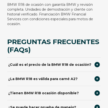
BMW R18 de ocasión con garantía BMW y revisión
completa. Unidades de demostración y cliente con
historial verificado. Financiación BMW Financial
Services con condiciones especiales para motos de
ocasión.
PREGUNTAS FRECUENTES
(FAQs)
¿Cuál es el precio de la BMW R18 de ocasión?
+
Precio desde 0 € de ocasión. Consulta promociones y
¿La BMW R18 es válida para carné A2?
+
financiación BMW Financial Services disponibles.
Sí, cumplen limitaciones A2. Ideal para iniciarse en BMW.
¿Tienen BMW R18 ocasión disponible?
+
Consulta estoc ocasión actual. Unidades revisadas con
¿Se puede hacer prueba de manejo?
+
garantía BMW y financiación disponible.