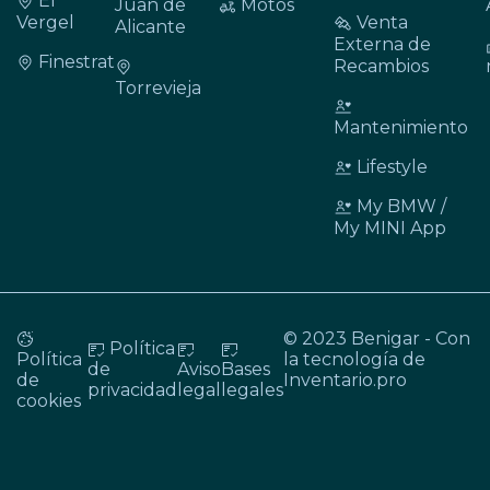
El
Juan de
Motos
Vergel
Venta
Alicante
Externa de
Finestrat
Recambios
Torrevieja
Mantenimiento
Lifestyle
My BMW /
My MINI App
© 2023 Benigar - Con
Política
Política
la tecnología de
de
Aviso
Bases
de
Inventario.pro
privacidad
legal
legales
cookies