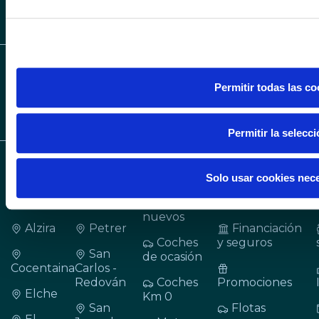
otra información que les haya proporcionado o que hayan rec
SÍGUENOS EN LIN
sus servicios.
Permitir todas las co
Permitir la selecc
CONCESIONARIOS
VEHÍCULOS
SERVICIOS
Solo usar cookies nec
Alicante
Gandia
Coches
Cita taller
nuevos
Alzira
Petrer
Financiación
Coches
y seguros
San
de ocasión
Cocentaina
Carlos -
Redován
Coches
Promociones
Elche
Km 0
San
Flotas