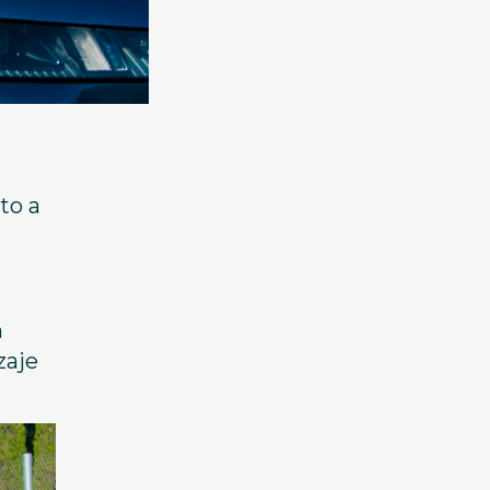
to a
n
zaje