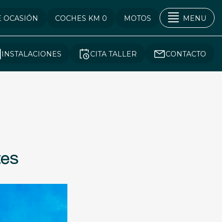
E OCASIÓN
COCHES KM 0
MOTOS
MENU
INSTALACIONES
CITA TALLER
CONTACTO
tes