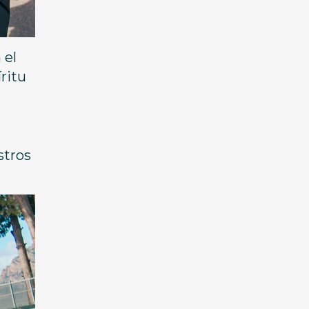
 el
ritu
stros