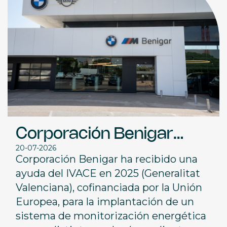
Corporación Benigar
20-07-2026
impulsa la eficiencia
Corporación Benigar ha recibido una
energética con el apoyo
ayuda del IVACE en 2025 (Generalitat
Valenciana), cofinanciada por la Unión
del IVACE y la Unión
Europea, para la implantación de un
Europea
sistema de monitorización energética