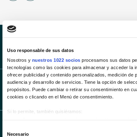
SÍGUENOS EN INS
SÍGUENOS 
Uso responsable de sus datos
SÍGUENOS EN LIN
Nosotros y
nuestros 1022 socios
procesamos sus datos pers
tecnologías como las cookies para almacenar y acceder la in
ofrecer publicidad y contenido personalizados, medición de p
audiencia y desarrollo de servicios. Tiene la opción de sele
propósitos. Puede cambiar o retirar su consentimiento en c
cookies o clicando en el Menú de consentimiento.
Si lo permite, también quisiéramos:
Recopilar información sobre su ubicación geográfica 
CONCESIONARIOS
VEHÍCULOS
SERVICIOS
metros
Selección
BMW, MINI Y BMW
Necesario
MOTORRAD EN
Identificar su dispositivo analizándolo activamente p
de
Coches
Cita taller