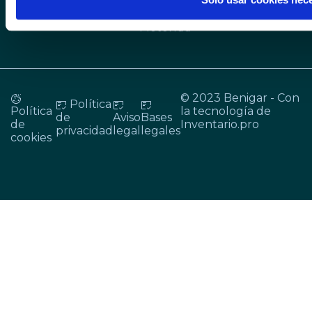
BMW
Motorrad
© 2023 Benigar - Con
Política
Política
la tecnología de
de
Aviso
Bases
de
Inventario.pro
privacidad
legal
legales
cookies