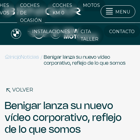
HES
COCHES
COCHES
MOTOS
MENU
VOS
DE
KM 0
OCASIÓN
INSTALACIONES
CITA
CONTACTO
TALLER
/
/
Inicio
Noticias
Benigar lanza su nuevo vídeo
corporativo, reflejo de lo que somos
VOLVER
Benigar lanza su nuevo
vídeo corporativo, reflejo
de lo que somos