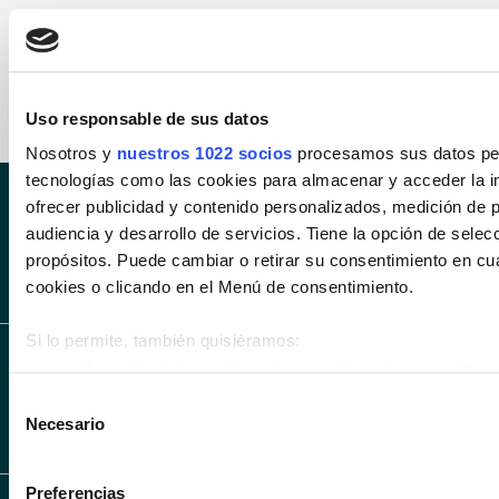
Uso responsable de sus datos
Nosotros y
nuestros 1022 socios
procesamos sus datos pers
tecnologías como las cookies para almacenar y acceder la in
ofrecer publicidad y contenido personalizados, medición de p
SÍGUENOS EN INS
SÍGUENOS 
audiencia y desarrollo de servicios. Tiene la opción de sele
propósitos. Puede cambiar o retirar su consentimiento en c
SÍGUENOS EN LIN
cookies o clicando en el Menú de consentimiento.
Si lo permite, también quisiéramos:
Recopilar información sobre su ubicación geográfica 
metros
Selección
Necesario
Identificar su dispositivo analizándolo activamente p
de
(huellas digitales)
consentimiento
Obtenga más información sobre cómo se procesan sus datos
Preferencias