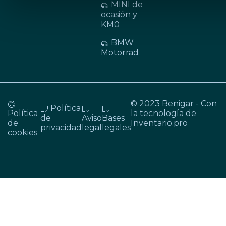
MINI de
ocasión y
KM0
BMW
Motorrad
© 2023 Benigar - Con
Política
Política
la tecnología de
de
Aviso
Bases
de
Inventario.pro
privacidad
legal
legales
cookies