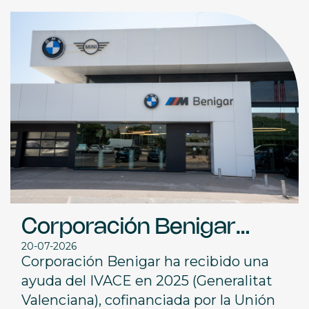
Corporación Benigar
20-07-2026
impulsa la eficiencia
Corporación Benigar ha recibido una
energética con el apoyo
ayuda del IVACE en 2025 (Generalitat
Valenciana), cofinanciada por la Unión
del IVACE y la Unión