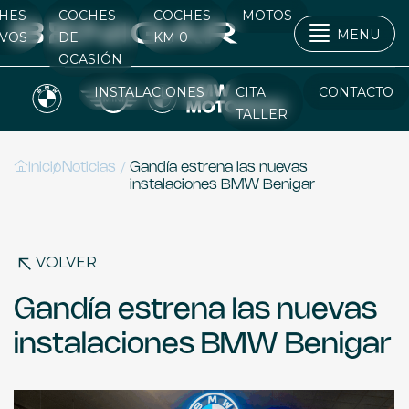
HES
COCHES
COCHES
MOTOS
MENU
VOS
DE
KM 0
OCASIÓN
INSTALACIONES
CITA
CONTACTO
TALLER
/
/
Inicio
Noticias
Gandía estrena las nuevas
instalaciones BMW Benigar
VOLVER
Gandía estrena las nuevas
instalaciones BMW Benigar