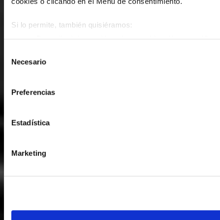
cookies o clicando en el Menú de consentimiento.
Si lo permite, también quisiéramos:
Recopilar información sobre su ubicación geográfica 
metros
Selección
Necesario
Identificar su dispositivo analizándolo activamente p
de
(huellas digitales)
consentimiento
Obtenga más información sobre cómo se procesan sus datos
Preferencias
en la
sección de datos
. Puede cambiar o retirar su consent
Declaración de cookies.
Estadística
Las cookies de este sitio web se usan para personalizar el c
de redes sociales y analizar el tráfico. Además, compartimos
Marketing
web con nuestros partners de redes sociales, publicidad y a
otra información que les haya proporcionado o que hayan rec
sus servicios.