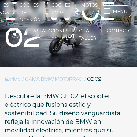
BMW CE
HES
COCHES
COCHES
MOTOS
MENU
VOS
DE
KM 0
OCASIÓN
02
INSTALACIONES
CITA
CONTACTO
TALLER
/
/
Inicio
GAMA BMW MOTORRAD
CE 02
Descubre la BMW CE 02, el scooter
eléctrico que fusiona estilo y
sostenibilidad. Su diseño vanguardista
refleja la innovación de BMW en
movilidad eléctrica, mientras que su