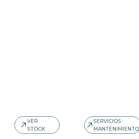
nuestro
vehículo
stock
siempre
a punto
VER
SERVICIOS
STOCK
MANTENIMIENT