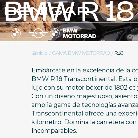
BMW R 18 
/
/
Inicio
GAMA BMW MOTORRAD
R18
Embárcate en la excelencia de la c
BMW R 18 Transcontinental. Esta ba
lujo con su motor bóxer de 1802 c
Con un diseño majestuoso, asient
amplia gama de tecnologías avanzad
Transcontinental ofrece una experi
kilómetro. Domina la carretera con
incomparables.