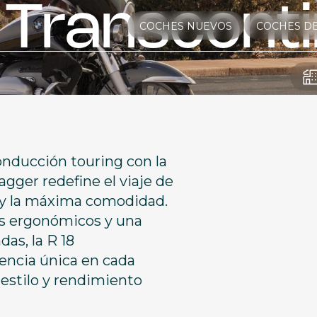
Transconti
COCHES NUEVOS
COCHES D
onducción touring con la
gger redefine el viaje de
c y la máxima comodidad.
os ergonómicos y una
as, la R 18
encia única en cada
 estilo y rendimiento