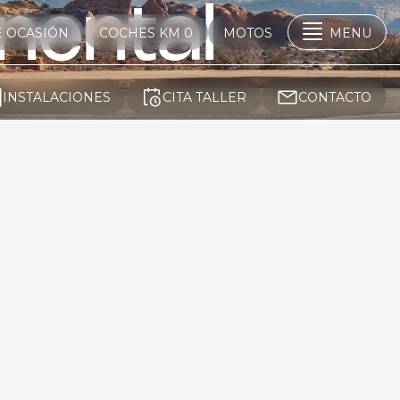
nental
E OCASIÓN
COCHES KM 0
MOTOS
MENU
INSTALACIONES
CITA TALLER
CONTACTO