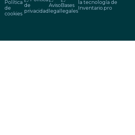
Política
la tecnología de
de
Aviso
Bases
de
Inventario.pro
privacidad
legal
legales
cookies