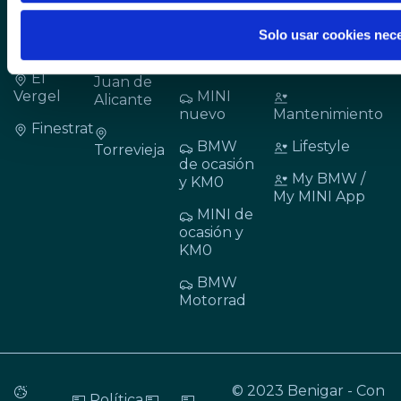
Cocentaina
Carlos -
Motos
Venta
Redován
Solo usar cookies nec
Elche
BMW
Externa de
San
nuevo
Recambios
El
Juan de
Vergel
MINI
Alicante
nuevo
Mantenimiento
Finestrat
BMW
Lifestyle
Torrevieja
de ocasión
My BMW /
y KM0
My MINI App
MINI de
ocasión y
KM0
BMW
Motorrad
© 2023 Benigar - Con
Política