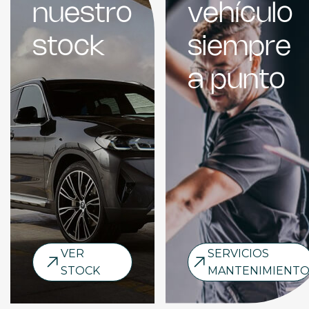
nuestro
vehículo
stock
siempre
a punto
VER
SERVICIOS
STOCK
MANTENIMIENT