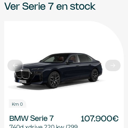
Ver Serie 7 en stock
Km 0
BMW Serie 7
107.900€
740d xdrive 220 kw (299