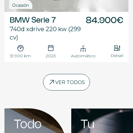
Ocasión
BMW Serie 7
84.900€
740d xdrive 220 kw (299
cv)
Diésel
31.900 km
2023
Automático
VER TODOS
Todo
Tu