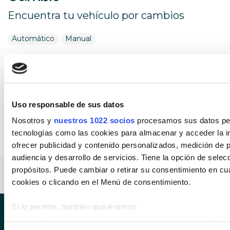
Encuentra tu vehículo por cambios
Automático
Manual
Estado de vehículo
Encuentra tu vehículo entre nuestros
estados de vehículos
Uso responsable de sus datos
Nosotros y
nuestros 1022 socios
procesamos sus datos pers
Km 0
Nuevo
Ocasión
tecnologías como las cookies para almacenar y acceder la in
ofrecer publicidad y contenido personalizados, medición de p
audiencia y desarrollo de servicios. Tiene la opción de sele
propósitos. Puede cambiar o retirar su consentimiento en c
BMW Serie 7 Modelo M
cookies o clicando en el Menú de consentimiento.
Si lo permite, también quisiéramos:
Recopilar información sobre su ubicación geográfica 
SÍGUENOS EN INS
SÍGUENOS 