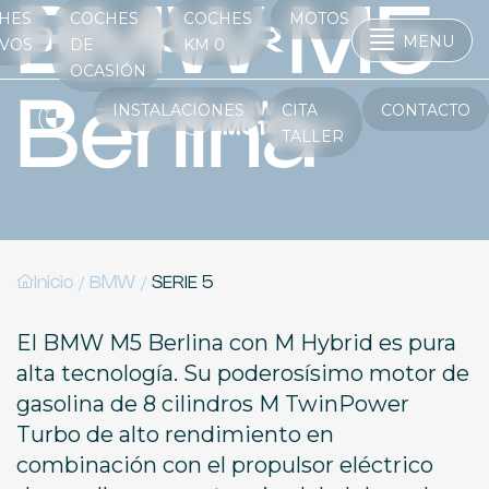
BMW M5
HES
COCHES
COCHES
MOTOS
MENU
VOS
DE
KM 0
OCASIÓN
Berlina
INSTALACIONES
CITA
CONTACTO
TALLER
/
/
Inicio
BMW
SERIE 5
El BMW M5 Berlina con M Hybrid es pura
alta tecnología. Su poderosísimo motor de
gasolina de 8 cilindros M TwinPower
Turbo de alto rendimiento en
combinación con el propulsor eléctrico