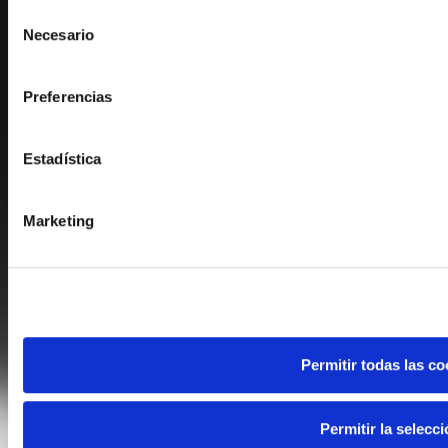
metros
Selección
Necesario
Identificar su dispositivo analizándolo activamente p
de
(huellas digitales)
consentimiento
Obtenga más información sobre cómo se procesan sus datos
Preferencias
en la
sección de datos
. Puede cambiar o retirar su consent
Declaración de cookies.
Estadística
Las cookies de este sitio web se usan para personalizar el c
de redes sociales y analizar el tráfico. Además, compartimos
Marketing
web con nuestros partners de redes sociales, publicidad y a
otra información que les haya proporcionado o que hayan rec
sus servicios.
Permitir todas las co
Permitir la selecc