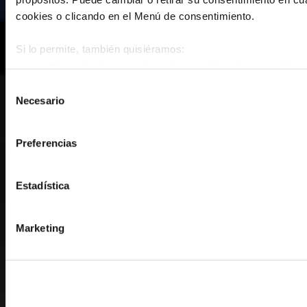
cookies o clicando en el Menú de consentimiento.
Si lo permite, también quisiéramos:
Recopilar información sobre su ubicación geográfica 
metros
Selección
Necesario
Identificar su dispositivo analizándolo activamente p
de
(huellas digitales)
consentimiento
Obtenga más información sobre cómo se procesan sus datos
Preferencias
en la
sección de datos
. Puede cambiar o retirar su consent
Declaración de cookies.
Estadística
Las cookies de este sitio web se usan para personalizar el c
de redes sociales y analizar el tráfico. Además, compartimos
Marketing
web con nuestros partners de redes sociales, publicidad y a
otra información que les haya proporcionado o que hayan rec
sus servicios.