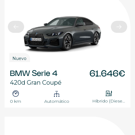
Nuevo
BMW Serie 4
61.646€
420d Gran Coupé
Híbrido (Diese...
0 km
Automático