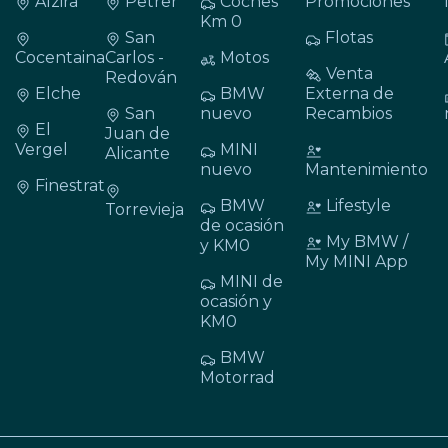
Alzira
Petrer
Coches
Promociones
Km 0
San
Flotas
Cocentaina
Carlos -
Motos
Venta
Redován
Elche
BMW
Externa de
San
nuevo
Recambios
El
Juan de
Vergel
MINI
Alicante
nuevo
Mantenimiento
Finestrat
BMW
Lifestyle
Torrevieja
de ocasión
My BMW /
y KM0
My MINI App
MINI de
ocasión y
KM0
BMW
Motorrad