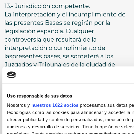
13.- Jurisdicción competente.
La interpretación y el incumplimiento de
las presentes Bases se regirán por la
legislación española. Cualquier
controversia que resultará de la
interpretación o cumplimiento de
laspresentes bases, se someterá a los
Juzgados y Tribunales de la ciudad de
Alicante.
Uso responsable de sus datos
Bases legales
Nosotros y
nuestros 1022 socios
procesamos sus datos pers
tecnologías como las cookies para almacenar y acceder la in
ofrecer publicidad y contenido personalizados, medición de p
audiencia y desarrollo de servicios. Tiene la opción de sele
propósitos. Puede cambiar o retirar su consentimiento en c