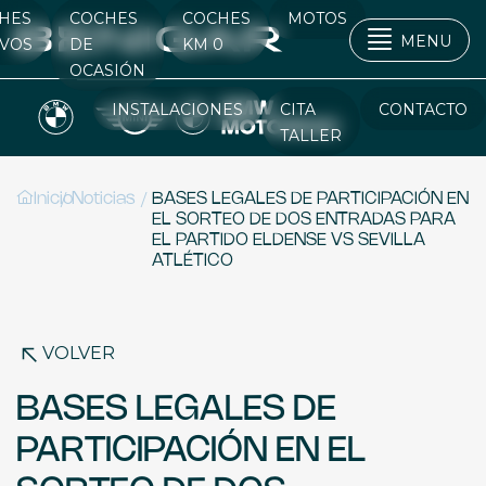
HES
COCHES
COCHES
MOTOS
MENU
VOS
DE
KM 0
OCASIÓN
INSTALACIONES
CITA
CONTACTO
TALLER
/
/
Inicio
Noticias
BASES LEGALES DE PARTICIPACIÓN EN
EL SORTEO DE DOS ENTRADAS PARA
EL PARTIDO ELDENSE VS SEVILLA
ATLÉTICO
VOLVER
BASES LEGALES DE
PARTICIPACIÓN EN EL