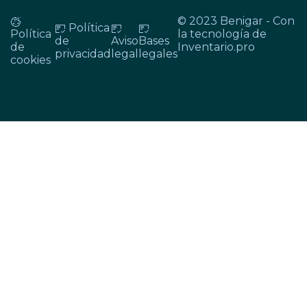
© 2023 Benigar - Con
Política
Política
la tecnología de
de
Aviso
Bases
de
Inventario.pro
privacidad
legal
legales
cookies