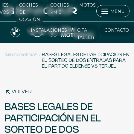
HES
COCHES
COCHES
MOTOS
MENU
VOS
DE
KM 0
OCASIÓN
INSTALACIONES
CITA
CONTACTO
TALLER
/
/
Inicio
Noticias
BASES LEGALES DE PARTICIPACIÓN EN
EL SORTEO DE DOS ENTRADAS PARA
EL PARTIDO ELDENSE VS TERUEL
VOLVER
BASES LEGALES DE
PARTICIPACIÓN EN EL
SORTEO DE DOS