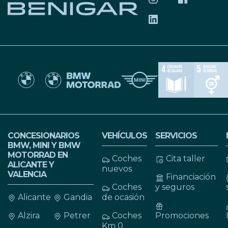
SÍGUENOS EN INS
SÍGUENOS 
SÍGUENOS EN LIN
CONCESIONARIOS
VEHÍCULOS
SERVICIOS
BMW, MINI Y BMW
MOTORRAD EN
Coches
Cita taller
ALICANTE Y
nuevos
VALENCIA
Financiación
Coches
y seguros
Alicante
Gandia
de ocasión
Alzira
Petrer
Coches
Promociones
Km 0