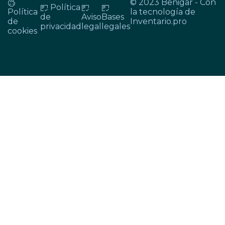
© 2023 Benigar - Con
Política
Política
la tecnología de
de
Aviso
Bases
de
Inventario.pro
privacidad
legal
legales
cookies