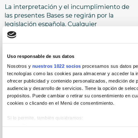
La interpretación y el incumplimiento de
las presentes Bases se regirán por la
legislación española. Cualquier
controversia que resultará de la
interpretación o cumplimiento de las
presentes bases, se someterá a los
Uso responsable de sus datos
Juzgados y Tribunales de la ciudad de
Nosotros y
nuestros 1022 socios
procesamos sus datos pers
Alicante.
tecnologías como las cookies para almacenar y acceder la in
ofrecer publicidad y contenido personalizados, medición de p
audiencia y desarrollo de servicios. Tiene la opción de sele
propósitos. Puede cambiar o retirar su consentimiento en c
Bases legales
cookies o clicando en el Menú de consentimiento.
Si lo permite, también quisiéramos:
Recopilar información sobre su ubicación geográfica 
metros
Selección