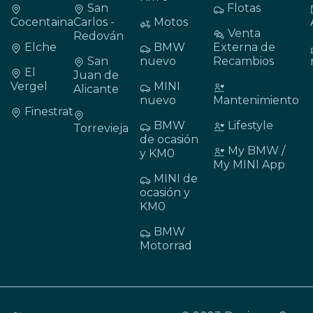
San
Flotas
Cocentaina
Carlos -
Motos
Venta
Redován
Elche
BMW
Externa de
San
nuevo
Recambios
El
Juan de
Vergel
MINI
Alicante
nuevo
Mantenimiento
Finestrat
BMW
Lifestyle
Torrevieja
de ocasión
My BMW /
y KM0
My MINI App
MINI de
ocasión y
KM0
BMW
Motorrad