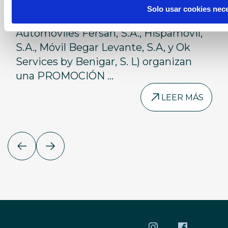
MFB - cesión de un fin de
(Formada por las entidades
Solo usar cookies nec
Corporación Financiera Benigar, S. L,
semana con un MINI”
Automóviles Fersan, S.A., Hispamóvil,
S.A., Móvil Begar Levante, S.A, y Ok
Services by Benigar, S. L) organizan
una PROMOCIÓN ...
LEER MÁS