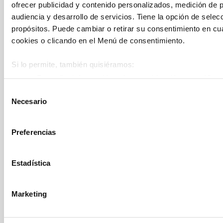
ofrecer publicidad y contenido personalizados, medición de p
audiencia y desarrollo de servicios. Tiene la opción de sele
propósitos. Puede cambiar o retirar su consentimiento en c
cookies o clicando en el Menú de consentimiento.
Si lo permite, también quisiéramos:
Recopilar información sobre su ubicación geográfica 
metros
Selección
Necesario
Identificar su dispositivo analizándolo activamente p
de
(huellas digitales)
consentimiento
Obtenga más información sobre cómo se procesan sus datos
Preferencias
en la
sección de datos
. Puede cambiar o retirar su consent
Declaración de cookies.
Estadística
Las cookies de este sitio web se usan para personalizar el c
de redes sociales y analizar el tráfico. Además, compartimos
Marketing
web con nuestros partners de redes sociales, publicidad y a
BBLL
otra información que les haya proporcionado o que hayan rec