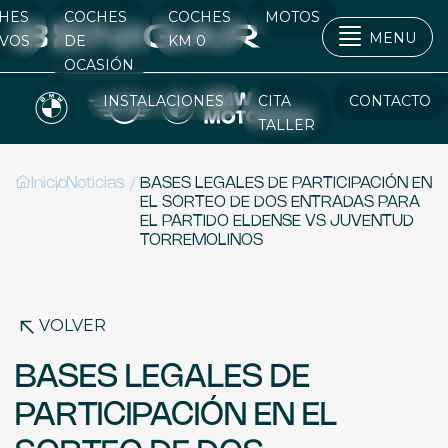
HES
COCHES
COCHES
MOTOS
MENU
VOS
DE
KM 0
OCASIÓN
INSTALACIONES
CITA
CONTACTO
TALLER
/
/
Inicio
Noticias
BASES LEGALES DE PARTICIPACIÓN EN
EL SORTEO DE DOS ENTRADAS PARA
EL PARTIDO ELDENSE VS JUVENTUD
TORREMOLINOS
VOLVER
BASES LEGALES DE
PARTICIPACIÓN EN EL