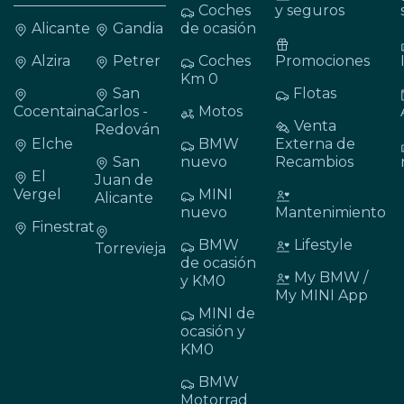
Coches
y seguros
Alicante
Gandia
de ocasión
Alzira
Petrer
Coches
Promociones
Km 0
San
Flotas
Cocentaina
Carlos -
Motos
Venta
Redován
Elche
BMW
Externa de
San
nuevo
Recambios
El
Juan de
Vergel
MINI
Alicante
nuevo
Mantenimiento
Finestrat
BMW
Lifestyle
Torrevieja
de ocasión
My BMW /
y KM0
My MINI App
MINI de
ocasión y
KM0
BMW
Motorrad