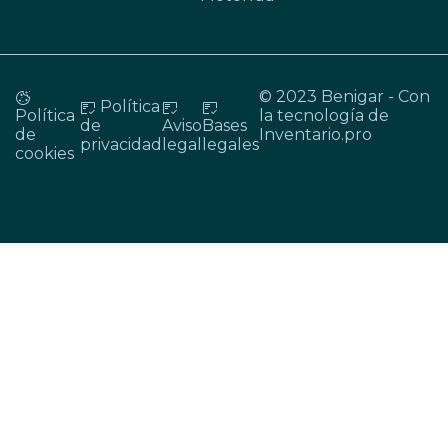
© 2023 Benigar - Con
Política
Política
la tecnología de
de
Aviso
Bases
de
Inventario.pro
privacidad
legal
legales
cookies