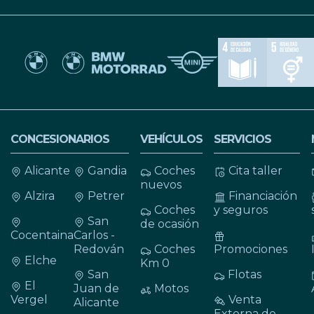
CONCESIONARIOS
VEHÍCULOS
SERVICIOS
Alicante
Gandia
Coches
Cita taller
nuevos
Alzira
Petrer
Financiación
Coches
y seguros
San
de ocasión
Cocentaina
Carlos -
Redován
Coches
Promociones
Elche
Km 0
San
Flotas
El
Juan de
Motos
Vergel
Venta
Alicante
Externa de