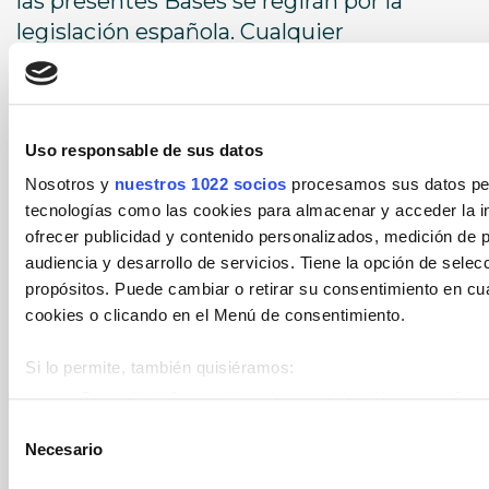
las presentes Bases se regirán por la
legislación española. Cualquier
controversia que resultará de la
interpretación o cumplimiento de
laspresentes bases, se someterá a los
Uso responsable de sus datos
Juzgados y Tribunales de la ciudad de
Alicante.
Nosotros y
nuestros 1022 socios
procesamos sus datos pers
tecnologías como las cookies para almacenar y acceder la in
ofrecer publicidad y contenido personalizados, medición de p
audiencia y desarrollo de servicios. Tiene la opción de sele
propósitos. Puede cambiar o retirar su consentimiento en c
BASES LEGALES
cookies o clicando en el Menú de consentimiento.
Si lo permite, también quisiéramos:
Recopilar información sobre su ubicación geográfica 
metros
Selección
Necesario
Identificar su dispositivo analizándolo activamente p
de
(huellas digitales)
consentimiento