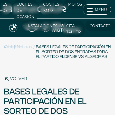
HES
COCHES
COCHES
MOTOS
MENU
VOS
DE
KM 0
OCASIÓN
INSTALACIONES
CITA
CONTACTO
TALLER
/
/
Inicio
Noticias
BASES LEGALES DE PARTICIPACIÓN EN
EL SORTEO DE DOS ENTRADAS PARA
EL PARTIDO ELDENSE VS ALGECIRAS
VOLVER
BASES LEGALES DE
PARTICIPACIÓN EN EL
SORTEO DE DOS