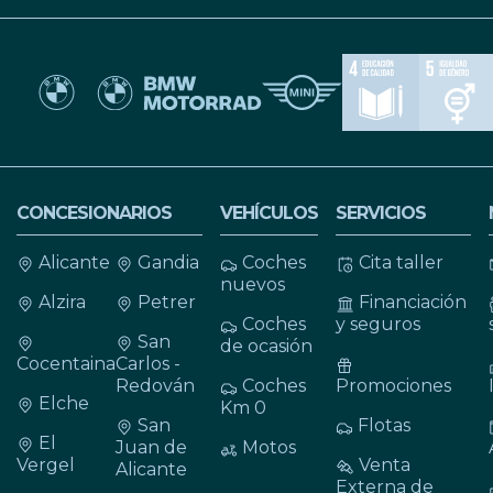
CONCESIONARIOS
VEHÍCULOS
SERVICIOS
Alicante
Gandia
Coches
Cita taller
nuevos
Alzira
Petrer
Financiación
Coches
y seguros
San
de ocasión
Cocentaina
Carlos -
Redován
Coches
Promociones
Elche
Km 0
San
Flotas
El
Juan de
Motos
Vergel
Venta
Alicante
Externa de