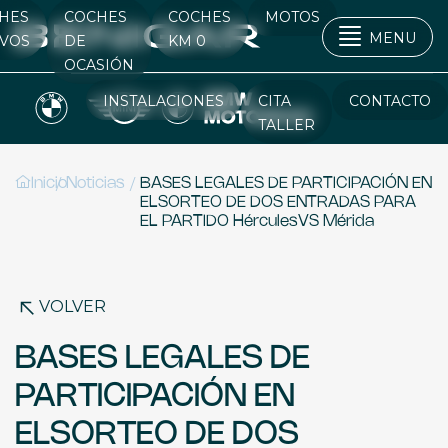
HES
COCHES
COCHES
MOTOS
MENU
VOS
DE
KM 0
OCASIÓN
INSTALACIONES
CITA
CONTACTO
TALLER
/
/
Inicio
Noticias
BASES LEGALES DE PARTICIPACIÓN EN
ELSORTEO DE DOS ENTRADAS PARA
EL PARTIDO HérculesVS Mérida
VOLVER
BASES LEGALES DE
PARTICIPACIÓN EN
ELSORTEO DE DOS