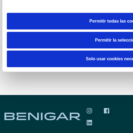
S.A., Móvil Begar Levante, S.A, y Ok
Services by Benigar, S. L) organizan
Permitir todas las co
una PROMOCIÓN ...
LEER MÁS
Permitir la selecc
Solo usar cookies nec
SÍGUENOS EN INS
SÍGUENOS 
SÍGUENOS EN LIN