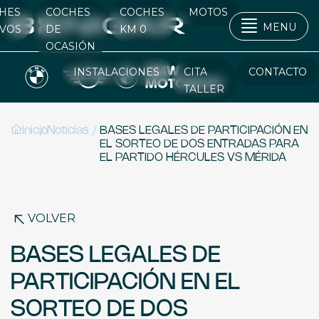
HES
COCHES
COCHES
MOTOS
MENU
VOS
DE
KM 0
OCASIÓN
INSTALACIONES
CITA
CONTACTO
TALLER
/
/
Inicio
Noticias
BASES LEGALES DE PARTICIPACIÓN EN
EL SORTEO DE DOS ENTRADAS PARA
EL PARTIDO HÉRCULES VS MÉRIDA
VOLVER
BASES LEGALES DE
PARTICIPACIÓN EN EL
SORTEO DE DOS