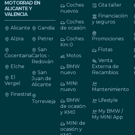
MOTORRAD EN
Coches
Cita taller
ALICANTE Y
nuevos
VALENCIA
Financiación
Coches
y seguros
Alicante
Gandia
de ocasión
Alzira
Petrer
Coches
Promociones
Km 0
San
Flotas
Cocentaina
Carlos -
Motos
Venta
Redován
Elche
BMW
Externa de
San
nuevo
Recambios
El
Juan de
Vergel
MINI
Alicante
nuevo
Mantenimiento
Finestrat
BMW
Lifestyle
Torrevieja
de ocasión
My BMW /
y KM0
My MINI App
MINI de
ocasión y