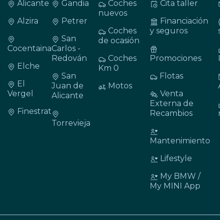
Alicante
Gandia
Coches
Cita taller
nuevos
Alzira
Petrer
Financiación
Coches
y seguros
San
de ocasión
Cocentaina
Carlos -
Redován
Coches
Promociones
Elche
Km 0
San
Flotas
El
Juan de
Motos
Vergel
Venta
Alicante
Externa de
Finestrat
Recambios
Torrevieja
Mantenimiento
Lifestyle
My BMW /
My MINI App