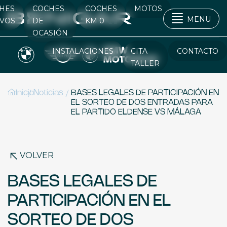
HES
COCHES
COCHES
MOTOS
MENU
VOS
DE
KM 0
OCASIÓN
INSTALACIONES
CITA
CONTACTO
TALLER
/
/
Inicio
Noticias
BASES LEGALES DE PARTICIPACIÓN EN
EL SORTEO DE DOS ENTRADAS PARA
EL PARTIDO ELDENSE VS MÁLAGA
VOLVER
BASES LEGALES DE
PARTICIPACIÓN EN EL
SORTEO DE DOS