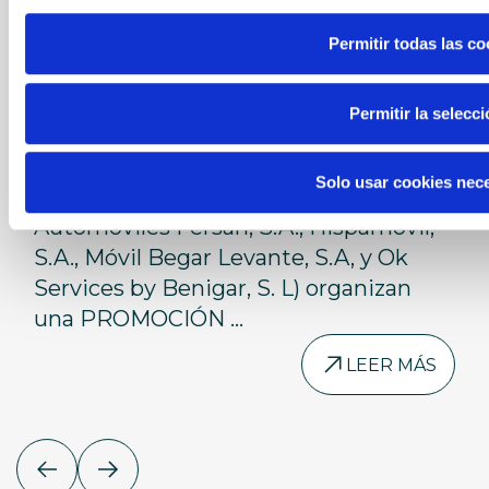
BBLL
Permitir todas las co
Bases legales del
30-06-2026
Permitir la selecc
Concurso "Sorteo MINI
1. Compañía organizadoraBENIGAR
MFB - cesión de un fin de
(Formada por las entidades
Solo usar cookies nec
Corporación Financiera Benigar, S. L,
semana con un MINI”
Automóviles Fersan, S.A., Hispamóvil,
S.A., Móvil Begar Levante, S.A, y Ok
Services by Benigar, S. L) organizan
una PROMOCIÓN ...
LEER MÁS