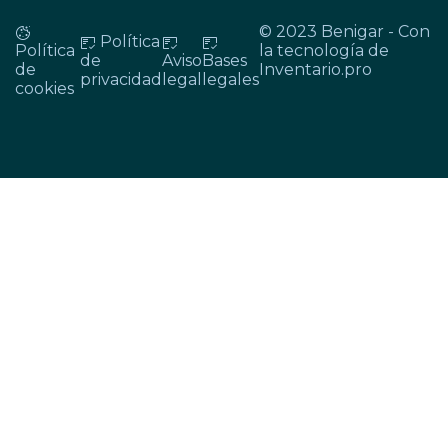
© 2023 Benigar - Con
Política
Política
la tecnología de
de
Aviso
Bases
de
Inventario.pro
privacidad
legal
legales
cookies