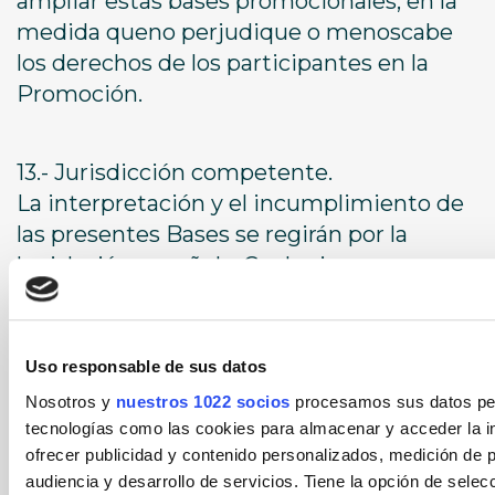
ampliar estas bases promocionales, en la
medida queno perjudique o menoscabe
los derechos de los participantes en la
Promoción.
13.- Jurisdicción competente.
La interpretación y el incumplimiento de
las presentes Bases se regirán por la
legislación española. Cualquier
controversia que resultará de la
interpretación o cumplimiento de
laspresentes bases, se someterá a los
Uso responsable de sus datos
Juzgados y Tribunales de la ciudad de
Nosotros y
nuestros 1022 socios
procesamos sus datos pers
Alicante.
tecnologías como las cookies para almacenar y acceder la in
ofrecer publicidad y contenido personalizados, medición de p
audiencia y desarrollo de servicios. Tiene la opción de sele