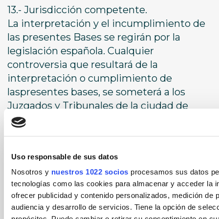
13.- Jurisdicción competente.
La interpretación y el incumplimiento de
las presentes Bases se regirán por la
legislación española. Cualquier
controversia que resultará de la
interpretación o cumplimiento de
laspresentes bases, se someterá a los
Juzgados y Tribunales de la ciudad de
Alicante.
Uso responsable de sus datos
Bases legales
Nosotros y
nuestros 1022 socios
procesamos sus datos pers
tecnologías como las cookies para almacenar y acceder la in
ofrecer publicidad y contenido personalizados, medición de p
audiencia y desarrollo de servicios. Tiene la opción de sele
propósitos. Puede cambiar o retirar su consentimiento en c