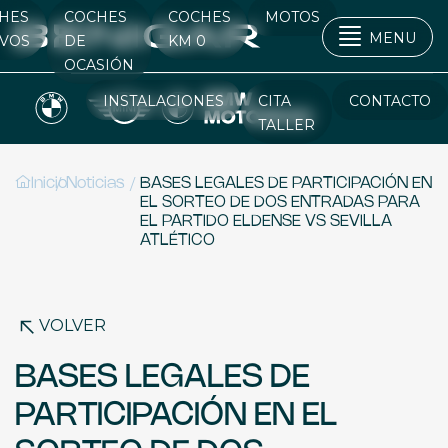
HES
COCHES
COCHES
MOTOS
MENU
VOS
DE
KM 0
OCASIÓN
INSTALACIONES
CITA
CONTACTO
TALLER
/
/
Inicio
Noticias
BASES LEGALES DE PARTICIPACIÓN EN
EL SORTEO DE DOS ENTRADAS PARA
EL PARTIDO ELDENSE VS SEVILLA
ATLÉTICO
VOLVER
BASES LEGALES DE
PARTICIPACIÓN EN EL