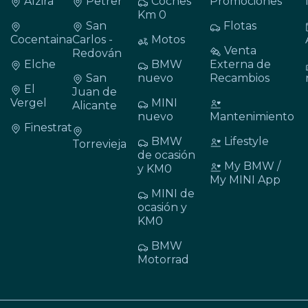
Alzira
Petrer
Coches
Promociones
Km 0
San
Flotas
Cocentaina
Carlos -
Motos
Venta
Redován
Elche
BMW
Externa de
San
nuevo
Recambios
El
Juan de
Vergel
MINI
Alicante
nuevo
Mantenimiento
Finestrat
BMW
Lifestyle
Torrevieja
de ocasión
My BMW /
y KM0
My MINI App
MINI de
ocasión y
KM0
BMW
Motorrad