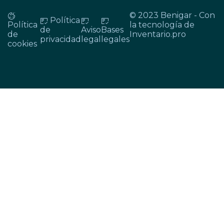
© 2023 Benigar - Con
Política
Política
la tecnología de
de
Aviso
Bases
de
Inventario.pro
privacidad
legal
legales
cookies