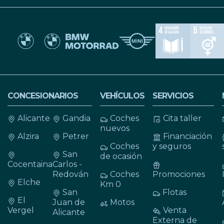
CONCESIONARIOS
VEHÍCULOS
SERVICIOS
Alicante
Gandia
Coches
Cita taller
nuevos
Alzira
Petrer
Financiación
Coches
y seguros
San
de ocasión
Cocentaina
Carlos -
Redován
Coches
Promociones
Elche
Km 0
San
Flotas
El
Juan de
Motos
Vergel
Venta
Alicante
Externa de