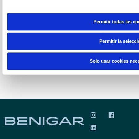
S.A., Móvil Begar Levante, S.A, y Ok
Services by Benigar, S. L) organizan
Permitir todas las co
una PROMOCIÓN ...
LEER MÁS
Permitir la selecc
Solo usar cookies nec
SÍGUENOS EN INS
SÍGUENOS 
SÍGUENOS EN LIN