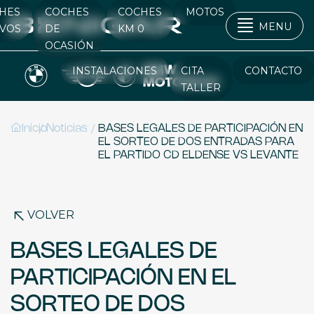
HES
COCHES
COCHES
MOTOS
MENU
VOS
DE
KM 0
OCASIÓN
INSTALACIONES
CITA
CONTACTO
TALLER
/
/
Inicio
Noticias
BASES LEGALES DE PARTICIPACIÓN EN
EL SORTEO DE DOS ENTRADAS PARA
EL PARTIDO CD ELDENSE VS LEVANTE
VOLVER
BASES LEGALES DE
PARTICIPACIÓN EN EL
SORTEO DE DOS