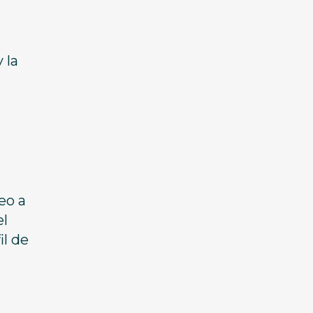
 la
eo a
el
l de