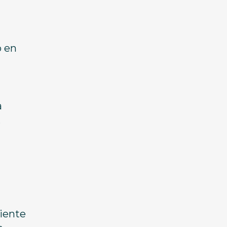
o en
a
.
uiente