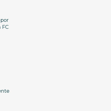
 por
a FC
ente