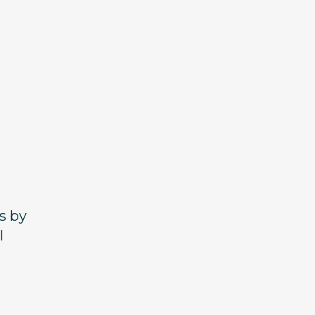
s by
l