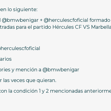
en lo siguiente:
ial @bmwbenigar + @herculescfoficial formado
radas para el partido Hércules CF VS Marbell
erculescfoficial
arios
 stories y mención a @bmwbenigar
 las veces que quieran.
con la condición 1 y 2 mencionadas anteriorm