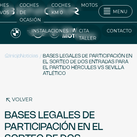
HES
COCHES
COCHES
MOTOS
MENU
VOS
DE
KM 0
OCASIÓN
INSTALACIONES
CITA
CONTACTO
TALLER
/
/
Inicio
Noticias
BASES LEGALES DE PARTICIPACIÓN EN
EL SORTEO DE DOS ENTRADAS PARA
EL PARTIDO HÉRCULES VS SEVILLA
ATLÉTICO
VOLVER
BASES LEGALES DE
PARTICIPACIÓN EN EL