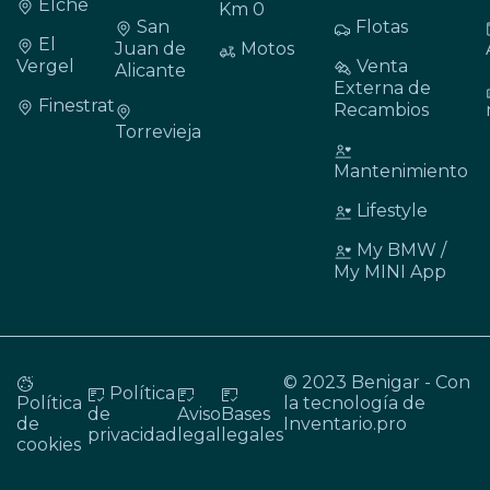
Elche
Km 0
San
Flotas
El
Juan de
Motos
Vergel
Venta
Alicante
Externa de
Finestrat
Recambios
Torrevieja
Mantenimiento
Lifestyle
My BMW /
My MINI App
© 2023 Benigar - Con
Política
Política
la tecnología de
de
Aviso
Bases
de
Inventario.pro
privacidad
legal
legales
cookies