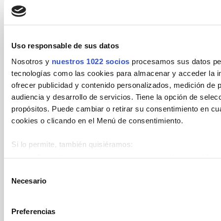
13.- Jurisdicción competente.
La interpretación y el incumplimiento de
las presentes Bases se regirán por la
Uso responsable de sus datos
legislación española. Cualquier
Nosotros y
nuestros 1022 socios
procesamos sus datos pers
controversia que resultará de la
tecnologías como las cookies para almacenar y acceder la in
interpretación o cumplimiento de
ofrecer publicidad y contenido personalizados, medición de p
laspresentes bases, se someterá a los
audiencia y desarrollo de servicios. Tiene la opción de sele
Juzgados y Tribunales de la ciudad de
propósitos. Puede cambiar o retirar su consentimiento en c
cookies o clicando en el Menú de consentimiento.
Alicante.
Si lo permite, también quisiéramos:
Recopilar información sobre su ubicación geográfica 
metros
Selección
BASES LEGALES
Necesario
Identificar su dispositivo analizándolo activamente p
de
(huellas digitales)
consentimiento
Obtenga más información sobre cómo se procesan sus datos
Preferencias
en la
sección de datos
. Puede cambiar o retirar su consent