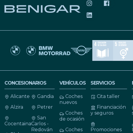
SÍGUENOS EN INS
SÍGUENOS 
SÍGUENOS EN LIN
CONCESIONARIOS
VEHÍCULOS
SERVICIOS
Alicante
Gandia
Coches
Cita taller
nuevos
Alzira
Petrer
Financiación
Coches
y seguros
San
de ocasión
Cocentaina
Carlos -
Redován
Coches
Promociones