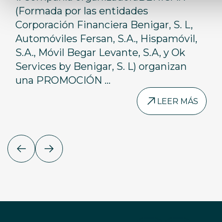
MFB - cesión de un fin de
(Formada por las entidades
Corporación Financiera Benigar, S. L,
semana con un MINI”
Automóviles Fersan, S.A., Hispamóvil,
S.A., Móvil Begar Levante, S.A, y Ok
Services by Benigar, S. L) organizan
una PROMOCIÓN ...
LEER MÁS